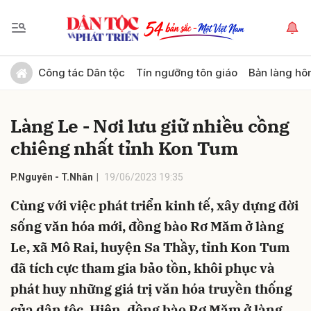
Gửi bình luận
Công tác Dân tộc
Tín ngưỡng tôn giáo
Bản làng hô
Làng Le - Nơi lưu giữ nhiều cồng
chiêng nhất tỉnh Kon Tum
P.Nguyên - T.Nhân
19/06/2023 19:35
Cùng với việc phát triển kinh tế, xây dựng đời
Hủy
Gửi
sống văn hóa mới, đồng bào Rơ Măm ở làng
Le, xã Mô Rai, huyện Sa Thầy, tỉnh Kon Tum
đã tích cực tham gia bảo tồn, khôi phục và
phát huy những giá trị văn hóa truyền thống
của dân tộc. Hiện, đồng bào Rơ Măm ở làng