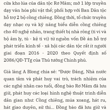
cửa kho lúa của dân tộc Rơ Măm; mở 1 lớp truyền
dạy văn hóa phi vật thể; phối hợp với Ban Dân tộc
hỗ trợ 2 bộ cồng chiêng. Đồng thời, tổ chức truyền
dạy nhạc cụ và kỹ năng biểu diễn cồng chiêng
cho 40 nghệ nhân, trang thiết bị nhà rông (ti vi và
bộ âm ly, tủ - kệ ti vi) từ nguồn vốn Đề án hỗ trợ
phát triển kinh tế - xã hội các dân tộc rất ít người
giai đoạn 2016 - 2020 theo Quyết định số
2086/QĐ-TTg của Thủ tướng Chính phủ.
Già làng A Blong chia sẻ: “Được Đảng, Nhà nước
quan tâm và phát huy vai trò, trách nhiệm của
các nghệ nhân cao tuổi, đồng bào Rơ Măm đã lưu
giữ, phát huy các loại hình nghệ thuật trình diễn
dân gian như: Cồng chiêng, múa xoang, hát ru,
hát giao duyên, sử thi… Đồng bào đã lưu giữ và