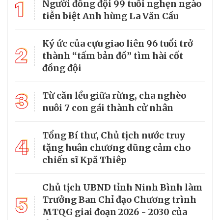
1
Người đồng đội 99 tuổi nghẹn ngào
tiễn biệt Anh hùng La Văn Cầu
Ký ức của cựu giao liên 96 tuổi trở
2
thành “tấm bản đồ” tìm hài cốt
đồng đội
3
Từ căn lều giữa rừng, cha nghèo
nuôi 7 con gái thành cử nhân
Tổng Bí thư, Chủ tịch nước truy
4
tặng huân chương dũng cảm cho
chiến sĩ Kpă Thiêp
Chủ tịch UBND tỉnh Ninh Bình làm
5
Trưởng Ban Chỉ đạo Chương trình
MTQG giai đoạn 2026 - 2030 của