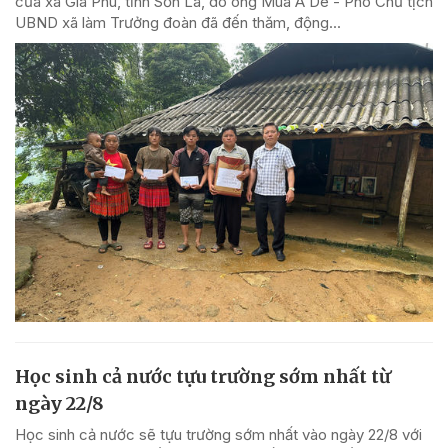
của xã Gia Phù, tỉnh Sơn La, do ông Mùa A Dê - Phó Chủ tịch
UBND xã làm Trưởng đoàn đã đến thăm, động...
Học sinh cả nước tựu trường sớm nhất từ
ngày 22/8
Học sinh cả nước sẽ tựu trường sớm nhất vào ngày 22/8 với