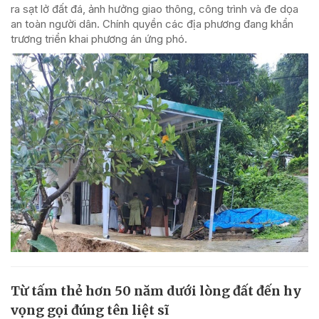
ra sạt lở đất đá, ảnh hưởng giao thông, công trình và đe dọa
an toàn người dân. Chính quyền các địa phương đang khẩn
trương triển khai phương án ứng phó.
Từ tấm thẻ hơn 50 năm dưới lòng đất đến hy
vọng gọi đúng tên liệt sĩ