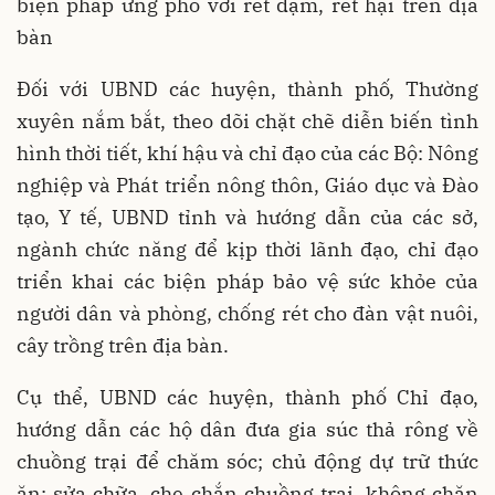
biện pháp ứng phó với rét đậm, rét hại trên địa
bàn
Đối với UBND các huyện, thành phố, Thường
xuyên nắm bắt, theo dõi chặt chẽ diễn biến tình
hình thời tiết, khí hậu và chỉ đạo của các Bộ: Nông
nghiệp và Phát triển nông thôn, Giáo dục và Đào
tạo, Y tế, UBND tỉnh và hướng dẫn của các sở,
ngành chức năng để kịp thời lãnh đạo, chỉ đạo
triển khai các biện pháp bảo vệ sức khỏe của
người dân và phòng, chống rét cho đàn vật nuôi,
cây trồng trên địa bàn.
Cụ thể, UBND các huyện, thành phố Chỉ đạo,
hướng dẫn các hộ dân đưa gia súc thả rông về
chuồng trại để chăm sóc; chủ động dự trữ thức
ăn; sửa chữa, che chắn chuồng trại, không chăn