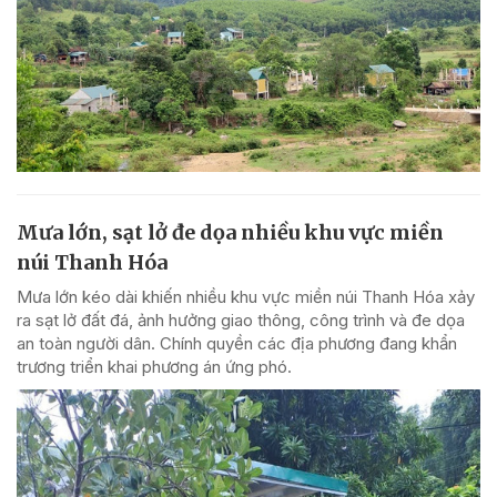
Mưa lớn, sạt lở đe dọa nhiều khu vực miền
núi Thanh Hóa
Mưa lớn kéo dài khiến nhiều khu vực miền núi Thanh Hóa xảy
ra sạt lở đất đá, ảnh hưởng giao thông, công trình và đe dọa
an toàn người dân. Chính quyền các địa phương đang khẩn
trương triển khai phương án ứng phó.