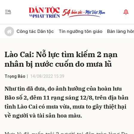
Gửi bình luận
Công tác Dân tộc
Tín ngưỡng tôn giáo
Bản làng hô
Lào Cai: Nỗ lực tìm kiếm 2 nạn
nhân bị nước cuốn do mưa lũ
Trọng Bảo
14/08/2022 15:39
Như tin đã đưa, do ảnh hưởng của hoàn lưu
Hủy
Gửi
Bão số 2, đêm 11 rạng sáng 12/8, trên địa bản
tỉnh Lào Cai có mưa vừa, mưa to gây thiệt hại
về người và tài sản hoa màu.