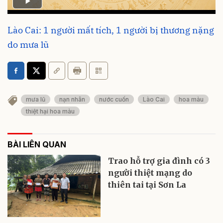
Lào Cai: 1 người mất tích, 1 người bị thương nặng
do mưa lũ
mưa lũ
nạn nhân
nước cuốn
Lào Cai
hoa màu
thiệt hại hoa màu
BÀI LIÊN QUAN
Trao hỗ trợ gia đình có 3
người thiệt mạng do
thiên tai tại Sơn La