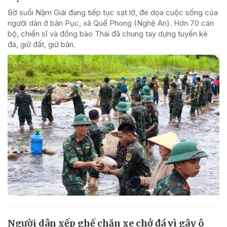
Bờ suối Nậm Giải đang tiếp tục sạt lở, đe dọa cuộc sống của
người dân ở bản Pục, xã Quế Phong (Nghệ An). Hơn 70 cán
bộ, chiến sĩ và đồng bào Thái đã chung tay dựng tuyến kè
đá, giữ đất, giữ bản.
Người dân xếp ghế chặn xe chở đá vì gây ô