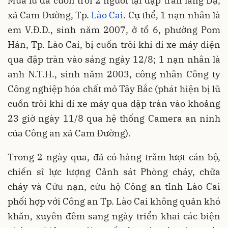
Mưa lũ đã cuốn trôi 2 người tại đập tràn làng Dạ,
xã Cam Đường, Tp.
Lào Cai
. Cụ thể, 1 nạn nhân là
em V.Đ.D., sinh năm 2007, ở tổ 6, phường Pom
Hán, Tp. Lào Cai, bị cuốn trôi khi đi xe máy
điện
qua đập tràn vào sáng ngày 12/8; 1 nạn nhân là
anh N.T.H., sinh năm 2003, công nhân Công ty
Công nghiệp hóa chất mỏ Tây Bắc (phát hiện bị lũ
cuốn trôi khi đi xe máy qua đập tràn vào khoảng
23 giờ ngày 11/8 qua hệ thống Camera an ninh
của Công an xã Cam Đường).
Trong 2 ngày qua, đã có hàng trăm lượt cán bộ,
chiến sĩ lực lượng Cảnh sát Phòng cháy, chữa
cháy và Cứu nạn, cứu hộ Công an tỉnh Lào Cai
phối hợp với Công an Tp. Lào Cai không quản khó
khăn, xuyên đêm sang ngày triển khai các biện