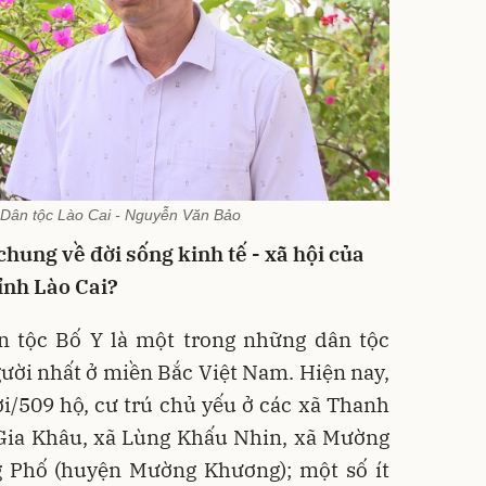
 Dân tộc Lào Cai - Nguyễn Văn Bảo
chung về đời sống kinh tế - xã hội của
tỉnh Lào Cai?
n tộc Bố Y là một trong những dân tộc
­ười nhất ở miền Bắc Việt Nam. Hiện nay,
i/509 hộ, cư­­ trú chủ yếu ở các xã Thanh
 Gia Khâu, xã Lùng Khấu Nhin, xã Mường
Phố (huyện M­ường Khư­­ơng); một số ít