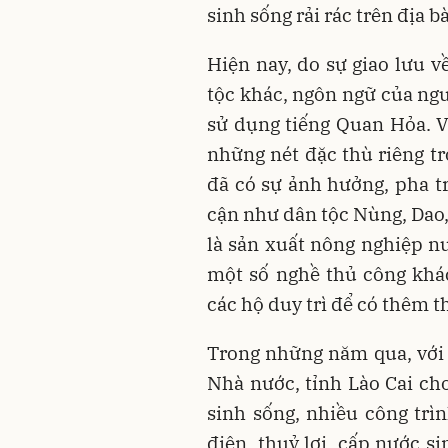
sinh sống rải rác trên địa b
Hiện nay, do sự giao l­­ưu 
tộc khác, ngôn ngữ của ngư
sử dụng tiếng Quan Hỏa. Vă
những nét đặc thù riêng tr
đã có sự ảnh hưởng, pha tr
cận như dân tộc Nùng, Dao, 
là sản xuất nông nghiệp n­
một số nghề thủ công khác
các hộ duy trì để có thêm t
Trong những năm qua, với 
Nhà nước, tỉnh Lào Cai cho
sinh sống, nhiều công trì
điện, thuỷ lợi, cấp nước si