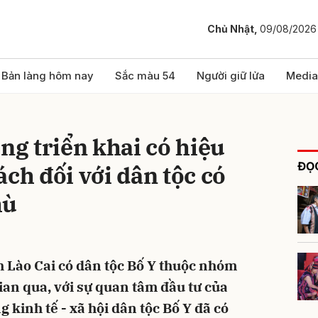
Chủ Nhật,
09/08/2026
bình luận
Bản làng hôm nay
Sắc màu 54
Người giữ lửa
Media
ung triển khai có hiệu
ĐỌC
ách đối với dân tộc có
hù
Hủy
G
nh Lào Cai có dân tộc Bố Y thuộc nhóm
gian qua, với sự quan tâm đầu tư của
 kinh tế - xã hội dân tộc Bố Y đã có