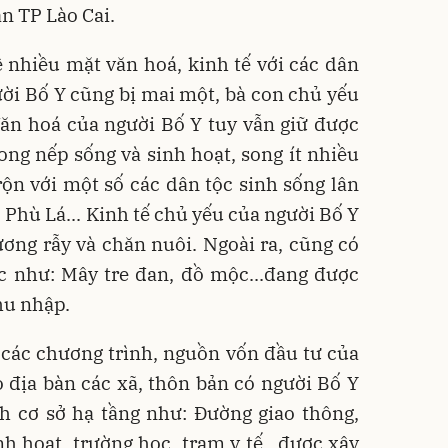
àn TP Lào Cai.
về nhiều mặt văn hoá, kinh tế với các dân
ời Bố Y cũng bị mai một, bà con chủ yếu
n hoá của ngư­ời Bố Y tuy vẫn giữ đư­ợc
ong nếp sống và sinh hoạt, song ít nhiều
ộn với một số các dân tộc sinh sống lân
Phù Lá... Kinh tế chủ yếu của ngư­ời Bố Y
­ương rẫy và chăn nuôi. Ngoài ra, cũng có
 như­­: Mây tre đan, đồ mộc...đang được
hu nhập.
các chương trình, nguồn vốn đầu tư của
 địa bàn các xã, thôn bản có người Bố Y
nh cơ sở hạ tầng như: Đường giao thông,
nh hoạt, trường học, trạm y tế...được xây