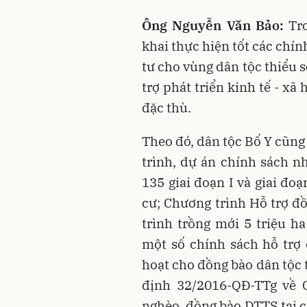
Ông Nguyễn Văn Bảo:
Tro
khai thực hiện tốt các chí
tư cho vùng dân tộc thiểu s
trợ phát triển kinh tế - xã
đặc thù.
Theo đó, dân tộc Bố Y cũng
trình, dự án chính sách n
135 giai đoạn I và giai đo
cư; Chương trình Hỗ trợ đ
trình trồng mới 5 triệu h
một số chính sách hỗ trợ 
hoạt cho đồng bào dân tộc 
định 32/2016-QĐ-TTg về C
nghèo, đồng bào DTTS tại c