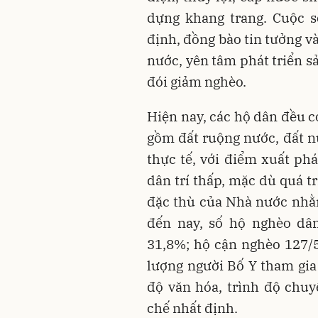
dựng khang trang. Cuộc s
định, đồng bào tin tưởng v
nước, yên tâm phát triển s
đói giảm nghèo.
Hiện nay, các hộ dân đều c
gồm đất ruộng nước, đất nư
thực tế, với điểm xuất phá
dân trí thấp, mặc dù quá t
đặc thù của Nhà nước nhằm
đến nay, số hộ nghèo dâ
31,8%; hộ cận nghèo 127/5
lượng người Bố Y tham gia 
độ văn hóa, trình độ chuy
chế nhất định.