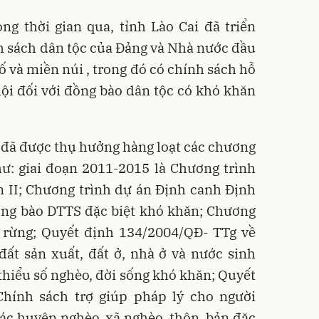
ng thời gian qua, tỉnh Lào Cai đã triển
nh sách dân tộc của Đảng và Nhà nước đầu
ố và miền núi , trong đó có chính sách hỗ
 hội đối với đồng bào dân tộc có khó khăn
 đã được thụ hưởng hàng loạt các chương
hư: giai đoạn 2011-2015 là Chương trình
ạn II; Chương trình dự án Định canh Định
ồng bào DTTS đặc biệt khó khăn; Chương
a rừng; Quyết định 134/2004/QĐ- TTg về
đất sản xuất, đất ở, nhà ở và nước sinh
thiểu số nghèo, đời sống khó khăn; Quyết
hính sách trợ giúp pháp lý cho người
ác huyện nghèo, xã nghèo, thôn, bản đặc