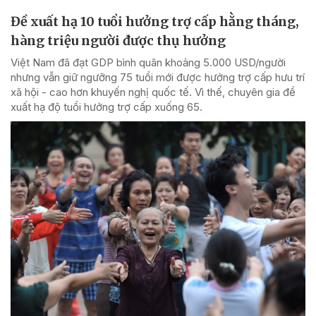
Đề xuất hạ 10 tuổi hưởng trợ cấp hằng tháng,
hàng triệu người được thụ hưởng
Việt Nam đã đạt GDP bình quân khoảng 5.000 USD/người
nhưng vẫn giữ ngưỡng 75 tuổi mới được hưởng trợ cấp hưu trí
xã hội - cao hơn khuyến nghị quốc tế. Vì thế, chuyên gia đề
xuất hạ độ tuổi hưởng trợ cấp xuống 65.