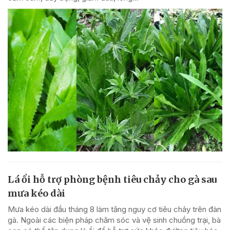
Lá ổi hỗ trợ phòng bệnh tiêu chảy cho gà sau
mưa kéo dài
Mưa kéo dài đầu tháng 8 làm tăng nguy cơ tiêu chảy trên đàn
gà. Ngoài các biện pháp chăm sóc và vệ sinh chuồng trại, bà