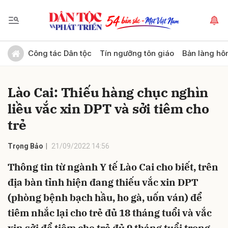
Gửi bình luận
Công tác Dân tộc
Tín ngưỡng tôn giáo
Bản làng hô
Lào Cai: Thiếu hàng chục nghìn
liều vắc xin DPT và sởi tiêm cho
trẻ
Trọng Bảo
21/09/2022 14:56
Hủy
Gửi
Thông tin từ ngành Y tế Lào Cai cho biết, trên
địa bàn tỉnh hiện đang thiếu vắc xin DPT
(phòng bệnh bạch hầu, ho gà, uốn ván) để
tiêm nhắc lại cho trẻ đủ 18 tháng tuổi và vắc