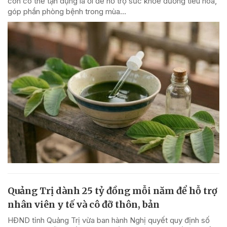
con có thể tận dụng lá ổi để hỗ trợ sức khỏe đường tiêu hóa,
góp phần phòng bệnh trong mùa...
Quảng Trị dành 25 tỷ đồng mỗi năm để hỗ trợ
nhân viên y tế và cô đỡ thôn, bản
HĐND tỉnh Quảng Trị vừa ban hành Nghị quyết quy định số