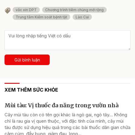
vắc xin DPT
Chương trình tiêm chủng mở rộng
Trung tâm Kiểm soát bệnh tật
Lào Cai
Gửi bình luận
XEM THÊM SỨC KHỎE
Mùi tàu: Vị thuốc đa năng trong vườn nhà
Cây mùi tàu còn có tên gọi khác là ngò gai, ngò tây… Không
chỉ là rau gia vị quen thuộc, với đặc tính của mình, cây mùi
tàu được sử dụng hiệu quả trong các bài thuốc dân gian chữa
cảm cúm, đầy bụng, giảm đau, long...