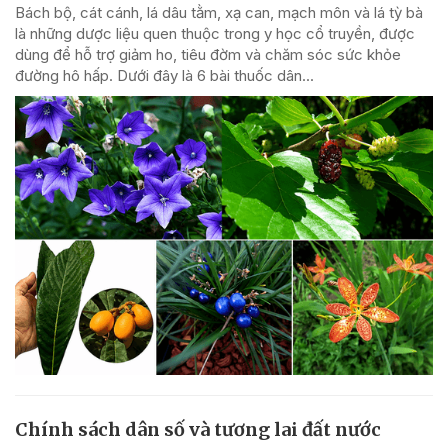
Bách bộ, cát cánh, lá dâu tằm, xạ can, mạch môn và lá tỳ bà
là những dược liệu quen thuộc trong y học cổ truyền, được
dùng để hỗ trợ giảm ho, tiêu đờm và chăm sóc sức khỏe
đường hô hấp. Dưới đây là 6 bài thuốc dân...
Chính sách dân số và tương lai đất nước