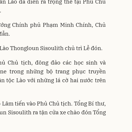
n Lào đã diễn ra trọng thể tại Phủ Chủ
.
ướng Chính phủ Phạm Minh Chính, Chủ
Mẫn.
Lào Thongloun Sisoulith chủ trì Lễ đón.
ủ Chủ tịch, đông đảo các học sinh và
ane trong những bộ trang phục truyền
n tộc Lào với những lá cờ hai nước trên
 Lâm tiến vào Phủ Chủ tịch. Tổng Bí thư,
n Sisoulith ra tận cửa xe chào đón Tổng