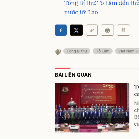
Tổng Bí thư Tô Lâm đến th
nước tới Lào
Tổng Bí thư
Tô Lâm
Việt Nam -
BÀI LIÊN QUAN
T
c
N
ch
B
ca