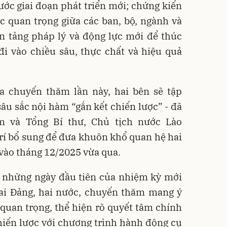
ước giai đoạn phát triển mới; chứng kiến
ác quan trọng giữa các ban, bộ, ngành và
n tảng pháp lý và động lực mới để thúc
i vào chiều sâu, thực chất và hiệu quả
 chuyến thăm lần này, hai bên sẽ tập
sâu sắc nội hàm “gắn kết chiến lược” - đã
m và Tổng Bí thư, Chủ tịch nước Lào
rí bổ sung để đưa khuôn khổ quan hệ hai
vào tháng 12/2025 vừa qua.
g những ngày đầu tiên của nhiệm kỳ mới
hai Đảng, hai nước, chuyến thăm mang ý
quan trọng, thể hiện rõ quyết tâm chính
chiến lược với chương trình hành động cụ