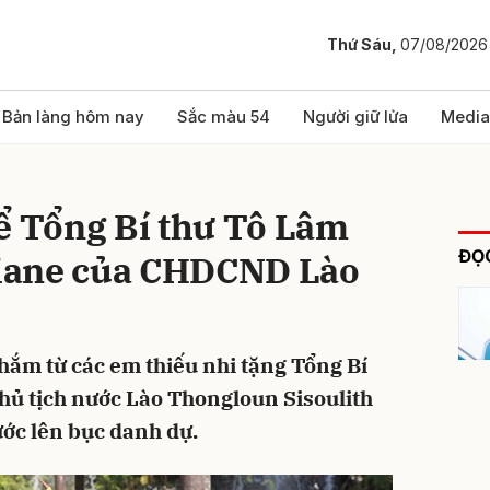
Thứ Sáu,
07/08/2026
bình luận
Bản làng hôm nay
Sắc màu 54
Người giữ lửa
Media
ể Tổng Bí thư Tô Lâm
ĐỌC
ntiane của CHDCND Lào
thắm từ các em thiếu nhi tặng Tổng Bí
Hủy
G
Chủ tịch nước Lào Thongloun Sisoulith
ớc lên bục danh dự.