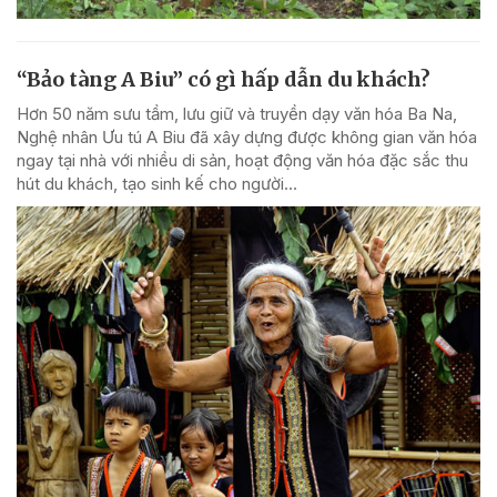
“Bảo tàng A Biu” có gì hấp dẫn du khách?
Hơn 50 năm sưu tầm, lưu giữ và truyền dạy văn hóa Ba Na,
Nghệ nhân Ưu tú A Biu đã xây dựng được không gian văn hóa
ngay tại nhà với nhiều di sản, hoạt động văn hóa đặc sắc thu
hút du khách, tạo sinh kế cho người...