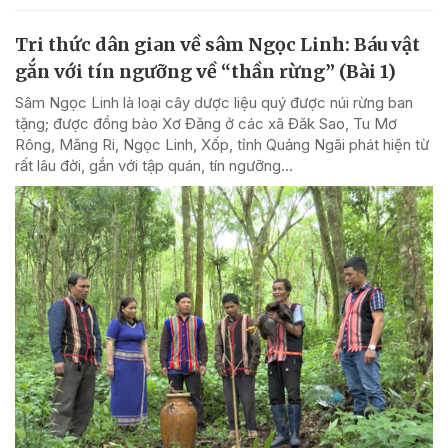
Tri thức dân gian về sâm Ngọc Linh: Báu vật
gắn với tín ngưỡng về “thần rừng” (Bài 1)
Sâm Ngọc Linh là loại cây dược liệu quý được núi rừng ban
tặng; được đồng bào Xơ Đăng ở các xã Đăk Sao, Tu Mơ
Rông, Măng Ri, Ngọc Linh, Xốp, tỉnh Quảng Ngãi phát hiện từ
rất lâu đời, gắn với tập quán, tín ngưỡng...