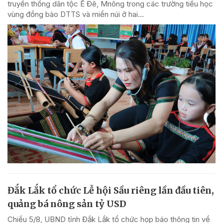
truyền thống dân tộc Ê Đê, Mnông trong các trường tiểu học
vùng đồng bào DTTS và miền núi ở hai...
Đắk Lắk tổ chức Lễ hội Sầu riêng lần đầu tiên,
quảng bá nông sản tỷ USD
Chiều 5/8, UBND tỉnh Đắk Lắk tổ chức họp báo thông tin về