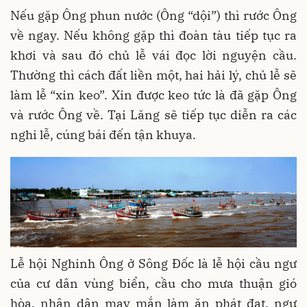
Nếu gặp Ông phun nước (Ông “dội”) thì rước Ông
về ngay. Nếu không gặp thì đoàn tàu tiếp tục ra
khơi và sau đó chủ lễ vái đọc lời nguyện cầu.
Thường thì cách đất liền một, hai hải lý, chủ lễ sẽ
làm lễ “xin keo”. Xin được keo tức là đã gặp Ông
và rước Ông về. Tại Lăng sẽ tiếp tục diễn ra các
nghi lễ, cúng bái đến tận khuya.
Lễ hội Nghinh Ông ở Sông Đốc là lễ hội cầu ngư
của cư dân vùng biển, cầu cho mưa thuận gió
hòa, nhân dân may mắn làm ăn phát đạt, ngư