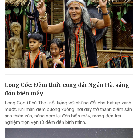
Long Cốc: Đêm thức cùng dải Ngân Hà, sáng
đón biển mây
Long Cốc (Phú Thọ) nổi tiếng với những đồi chè bát úp xanh
mướt. Khi màn đêm buông xuống, nơi đây trở thành điểm săn
ảnh thiên văn, sáng sớm lại đón biển mây, mang đến trải
nghiệm trọn vẹn từ đêm đến bình minh.