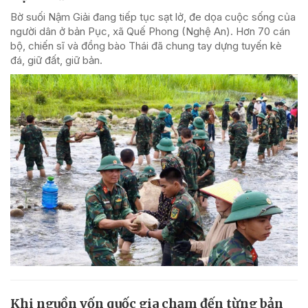
Bờ suối Nậm Giải đang tiếp tục sạt lở, đe dọa cuộc sống của
người dân ở bản Pục, xã Quế Phong (Nghệ An). Hơn 70 cán
bộ, chiến sĩ và đồng bào Thái đã chung tay dựng tuyến kè
đá, giữ đất, giữ bản.
Khi nguồn vốn quốc gia chạm đến từng bản