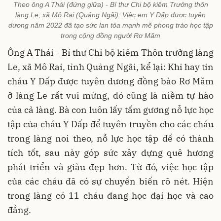
Theo ông A Thái (đứng giữa) - Bí thư Chi bộ kiêm Trưởng thôn
làng Le, xã Mô Rai (Quảng Ngãi): Việc em Y Dấp được tuyên
dương năm 2022 đã tạo sức lan tỏa mạnh mẽ phong trào học tập
trong cộng đồng người Rơ Măm
Ông A Thái - Bí thư Chi bộ kiêm Thôn trưởng làng
Le, xã Mô Rai, tỉnh Quảng Ngãi, kể lại: Khi hay tin
cháu Y Dấp được tuyên dương đồng bào Rơ Măm
ở làng Le rất vui mừng, đó cũng là niềm tự hào
của cả làng. Bà con luôn lấy tấm gương nỗ lực học
tập của cháu Y Dấp để tuyên truyền cho các cháu
trong làng noi theo, nỗ lực học tập để có thành
tích tốt, sau này góp sức xây dựng quê hương
phát triển và giàu đẹp hơn. Từ đó, việc học tập
của các cháu đã có sự chuyển biến rõ nét. Hiện
trong làng có 11 cháu đang học đại học và cao
đẳng.