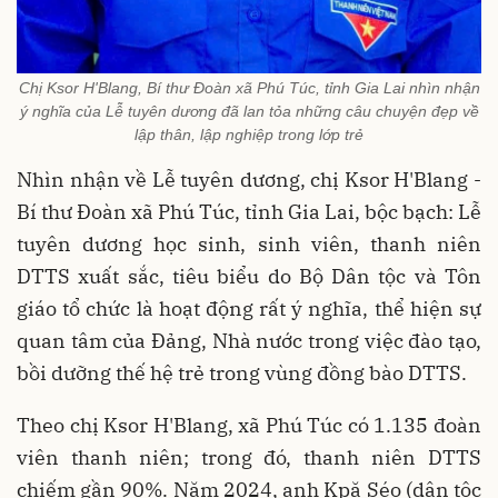
Chị Ksor H'Blang, Bí thư Đoàn xã Phú Túc, tỉnh Gia Lai nhìn nhận
ý nghĩa của Lễ tuyên dương đã lan tỏa những câu chuyện đẹp về
lập thân, lập nghiệp trong lớp trẻ
Nhìn nhận về Lễ tuyên dương, chị Ksor H'Blang -
Bí thư Đoàn xã Phú Túc, tỉnh Gia Lai, bộc bạch: Lễ
tuyên dương học sinh, sinh viên, thanh niên
DTTS xuất sắc, tiêu biểu do Bộ Dân tộc và Tôn
giáo tổ chức là hoạt động rất ý nghĩa, thể hiện sự
quan tâm của Đảng, Nhà nước trong việc đào tạo,
bồi dưỡng thế hệ trẻ trong vùng đồng bào DTTS.
Theo chị Ksor H'Blang, xã Phú Túc có 1.135 đoàn
viên thanh niên; trong đó, thanh niên DTTS
chiếm gần 90%. Năm 2024, anh Kpă Séo (dân tộc