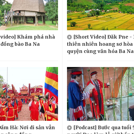
t video] Khám phá nhà
[Short Video] Đăk Pne -
 đồng bào Ba Na
thiên nhiên hoang sơ hòa
quyện cùng văn hóa Ba Na
ầm Hà: Nơi di sản vẫn
[Podcast] Bước qua tuổi 