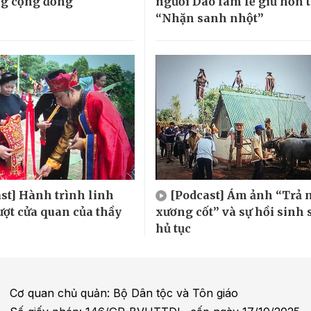
ng cộng đồng
người Dao làm lễ giữ hồn 
“Nhặn sanh nhột”
st] Hành trình linh
[Podcast] Ám ảnh “Trả 
ượt cửa quan của thầy
xương cốt” và sự hồi sinh 
hủ tục
Cơ quan chủ quản: Bộ Dân tộc và Tôn giáo