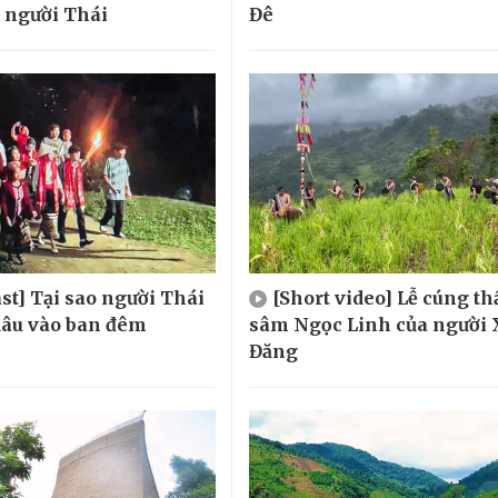
 người Thái
Đê
st] Tại sao người Thái
[Short video] Lễ cúng t
 dâu vào ban đêm
sâm Ngọc Linh của người 
Đăng