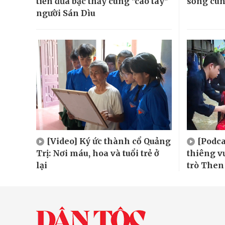
tiễn đưa bậc thầy cúng "cao tay"
sống cù
người Sán Dìu
[Video] Ký ức thành cổ Quảng
[Podca
Trị: Nơi máu, hoa và tuổi trẻ ở
thiêng v
lại
trò Then