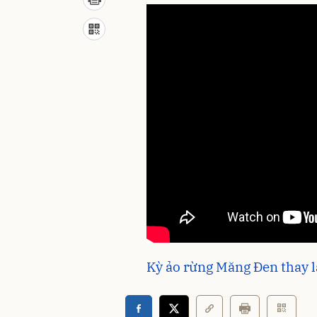
Kỳ ảo rừng Măng Đen thay l