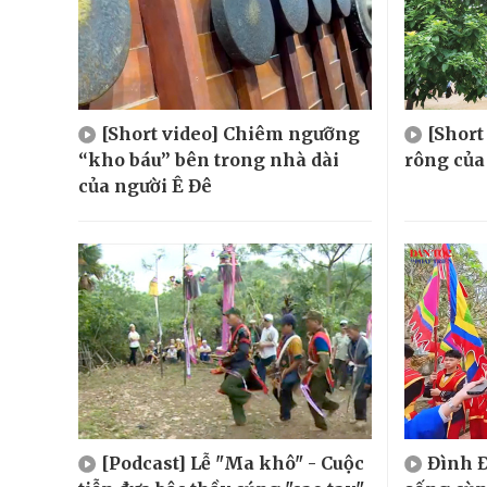
[Short video] Chiêm ngưỡng
[Shor
“kho báu” bên trong nhà dài
rông của
của người Ê Đê
[Podcast] Lễ "Ma khô" - Cuộc
Đình Đ