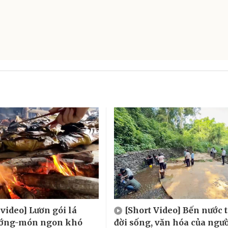
 video] Lươn gói lá
[Short Video] Bến nước 
ướng-món ngon khó
đời sống, văn hóa của ngườ