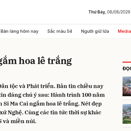
Thứ Bảy,
08/08/2026
bình luận
Bản làng hôm nay
Sắc màu 54
Người giữ lửa
Media
gắm hoa lê trắng
ĐỌC
ân tộc và Phát triển. Bản tin chiều nay
tin đáng chú ý sau: Hành trình 100 năm
Hủy
G
n Si Ma Cai ngắm hoa lê trắng. Nét đẹp
xứ Nghệ. Cùng các tin tức thời sự khác
 và miền núi.