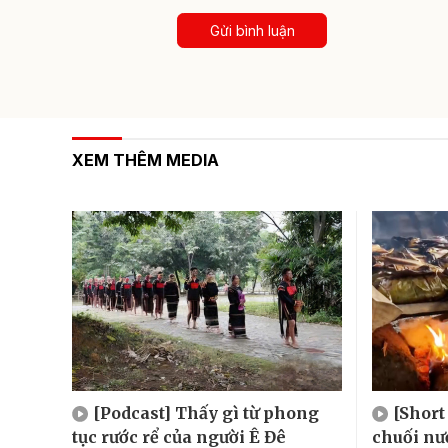
Gửi bình luận
XEM THÊM MEDIA
[Podcast] Thấy gì từ phong
[Short
tục rước rể của người Ê Đê
chuối n