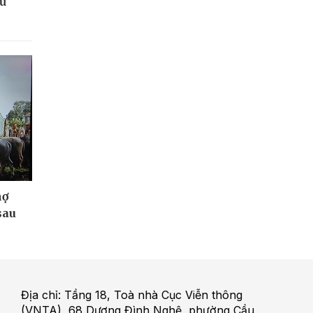
từ
nợ
sau
Địa chỉ: Tầng 18, Toà nhà Cục Viễn thông
(VNTA), 68 Dương Đình Nghệ, phường Cầu