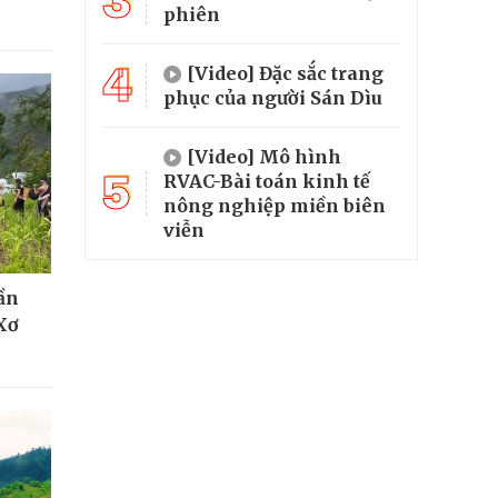
3
phiên
4
[Video] Đặc sắc trang
phục của người Sán Dìu
[Video] Mô hình
5
RVAC-Bài toán kinh tế
nông nghiệp miền biên
viễn
hần
Xơ