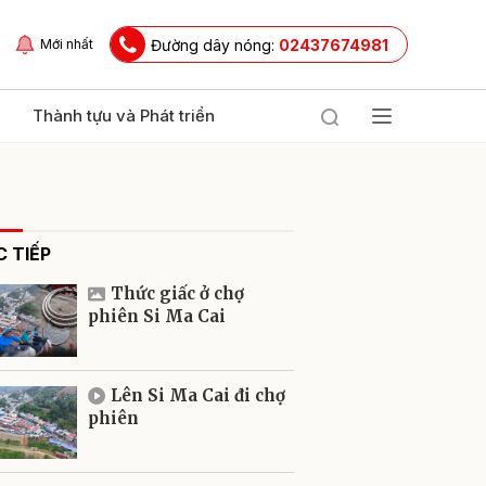
Đường dây nóng:
02437674981
Mới nhất
Thành tựu và Phát triển
 TIẾP
Thức giấc ở chợ
phiên Si Ma Cai
ửi
Lên Si Ma Cai đi chợ
phiên