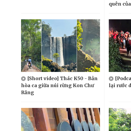
quên của
[Short video] Thác K50 - Bản
[Podca
hòa ca giữa núi rừng Kon Chư
lại rước
Răng