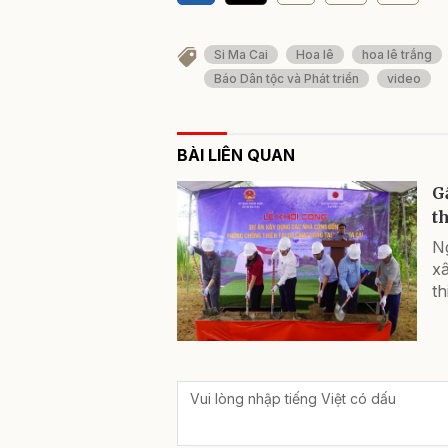
Si Ma Cai
Hoa lê
hoa lê trắng
Báo Dân tộc và Phát triển
video
BÀI LIÊN QUAN
G
th
Ng
x
th