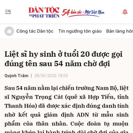
Gửi bình luận
Công tác Dân tộc
Tín ngưỡng tôn giáo
Bản làng hô
Liệt sĩ hy sinh ở tuổi 20 được gọi
đúng tên sau 54 năm chờ đợi
Quỳnh Trâm
28/06/2026 18:00
Sau 54 năm nằm lại chiến trường Nam Bộ, liệt
Hủy
Gửi
sĩ Nguyễn Trọng Cát (quê xã Hợp Tiến, tỉnh
Thanh Hóa) đã được xác định đúng danh tính
nhờ kết quả giám định ADN từ mẫu sinh
phẩm của thân nhân. Cuộc đoàn tụ muộn
màng khép lại hành trình dài chờ đợi của gia