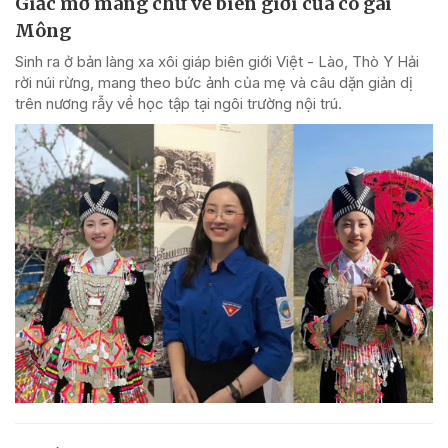
Giấc mơ mang chữ về biên giới của cô gái
Mông
Sinh ra ở bản làng xa xôi giáp biên giới Việt - Lào, Thò Y Hải
rời núi rừng, mang theo bức ảnh của mẹ và câu dặn giản dị
trên nương rẫy về học tập tại ngôi trường nội trú.