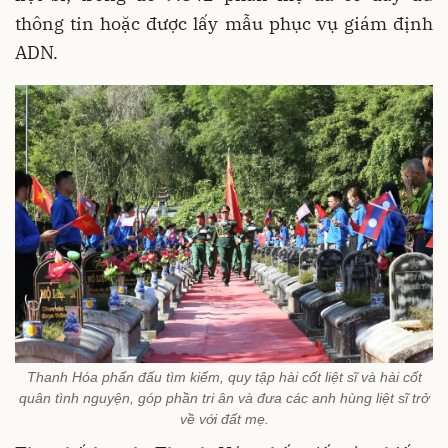
thông tin hoặc được lấy mẫu phục vụ giám định
ADN.
Thanh Hóa phấn đấu tìm kiếm, quy tập hài cốt liệt sĩ và hài cốt
quân tình nguyện, góp phần tri ân và đưa các anh hùng liệt sĩ trở
về với đất mẹ.