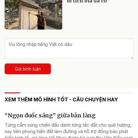
di tích bia đá cổ
Gửi bình luận
XEM THÊM MÔ HÌNH TỐT - CÂU CHUYỆN HAY
“Ngọn đuốc sáng” giữa bản làng
Từng cầm súng chiến đấu dành từng tấc đất cho quê hương,
nay tiên phong hiến đất làm đường và hỗ trợ đồng bào phát
triển kinh tế, già làng Hồ Phay được bà con Bru Vân Kiều xem