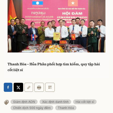
Thanh Hóa - Hủa Phăn phối hợp tìm kiếm, quy tập hài
cốt liệt sĩ
Giám định ADN
Xác định danh tính
Hài cốt liệt sĩ
Chiến dịch 500 ngày đêm
Thanh Hóa