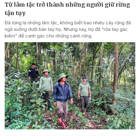
Từ lâm tặc trở thành những người giữ rừng
tận tụy
Đã từng là những lâm tặc, không biết bao nhiêu cây rừng đã
ngã xuống dưới bàn tay họ. Nhưng nay, họ đã “rửa tay gác
kiếm” để canh gác cho những cánh rừng.