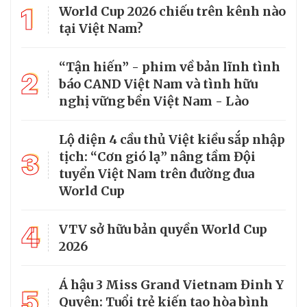
1
World Cup 2026 chiếu trên kênh nào
tại Việt Nam?
“Tận hiến” - phim về bản lĩnh tình
2
báo CAND Việt Nam và tình hữu
nghị vững bền Việt Nam - Lào
Lộ diện 4 cầu thủ Việt kiều sắp nhập
3
tịch: “Cơn gió lạ” nâng tầm Đội
tuyển Việt Nam trên đường đua
World Cup
4
VTV sở hữu bản quyền World Cup
2026
Á hậu 3 Miss Grand Vietnam Đinh Y
5
Quyên: Tuổi trẻ kiến tạo hòa bình