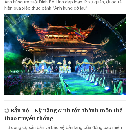
Anh hùng trẻ tuổi Đinh Bộ Lĩnh dẹp loạn 12 sứ quân, được tái
hiện qua xiếc thực cảnh "Anh hùng cờ lau".
Bắn nỏ - Kỹ năng sinh tồn thành môn thể
thao truyền thống
Từ công cụ săn bắn và bảo vệ bản làng của đồng bào miền