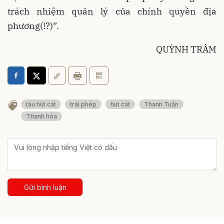
trách nhiệm quản lý của chính quyền địa
phương(!?)”.
QUỲNH TRÂM
tàu hút cát
trái phép
hút cát
Thanh Tuấn
Thanh hóa
Gửi bình luận