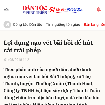
Gửi bình luận
Công tác Dân tộc
Tín ngưỡng tôn giáo
Bản làng hô
Lợi dụng nạo vét bãi bồi để hút
cát trái phép
01/08/2018 14:21
Theo phản ánh của người dân, dưới danh
Hủy
Gửi
nghĩa nạo vét bãi bồi Bái Thượng, xã Thọ
Thanh, huyện Thường Xuân (Thanh Hóa),
Công ty TNHH Vật liệu xây dựng Thanh Tuấn
đứng chân trên địa bàn huyện đã cho tàu hút
cát trái phép. Hiện tượng này đang ảnh