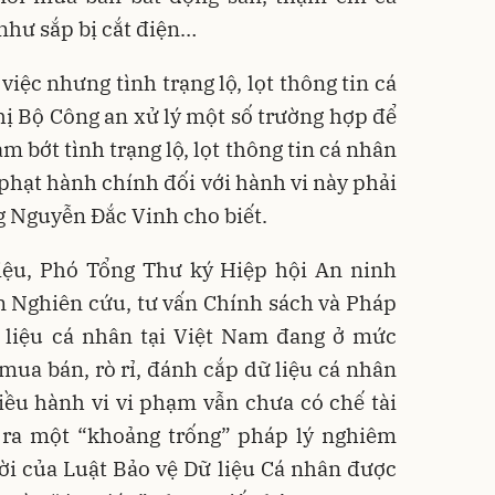
 như sắp bị cắt điện…
iệc nhưng tình trạng lộ, lọt thông tin cá
ị Bộ Công an xử lý một số trường hợp để
ảm bớt tình trạng lộ, lọt thông tin cá nhân
ử phạt hành chính đối với hành vi này phải
g Nguyễn Đắc Vinh cho biết.
iệu, Phó Tổng Thư ký Hiệp hội An ninh
 Nghiên cứu, tư vấn Chính sách và Pháp
ữ liệu cá nhân tại Việt Nam đang ở mức
mua bán, rò rỉ, đánh cắp dữ liệu cá nhân
iều hành vi vi phạm vẫn chưa có chế tài
o ra một “khoảng trống” pháp lý nghiêm
 đời của Luật Bảo vệ Dữ liệu Cá nhân được