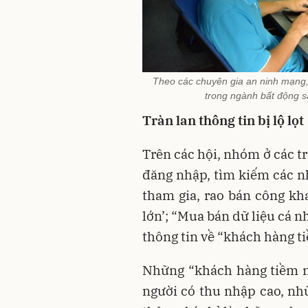
Theo các chuyên gia an ninh mạng, tì
trong ngành bất động s
Tràn lan
thông tin
bị lộ lọt
Trên các hội, nhóm ở các t
đăng nhập, tìm kiếm các n
tham gia, rao bán công kh
lớn’; “Mua bán dữ liệu cá n
thông tin về “khách hàng t
Những “khách hàng tiềm n
người có thu nhập cao, nhữ