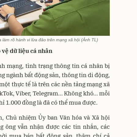
a làm rõ hành vi lừa đảo trên mạng xã hội (Ảnh TL)
 vệ dữ liệu cá nhân
h mạng, tình trạng thông tin cá nhân bị
rong ngành bất động sản, thông tin di động,
ột thực tế là trên các nền tảng mạng xã
TikTok, Viber, Telegram… Không khó… mỗi
chỉ 1.000 đồng là đã có thể mua được.
, Chủ nhiệm Ủy ban Văn hóa và Xã hội
ng ông vẫn nhận được các tin nhắn, các
 mời mua bán bất động sản, thậm chí cả