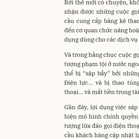
Bởi thế mới có chuyện, khô
nhận được những cuộc gọi t
cầu cung cấp bảng kê than
đến cơ quan chức năng hoặc
dụng dùng cho các dịch vụ
Và trong hằng chục cuộc gọ
tượng phạm tội ở nước ngoài
thể bị “sập bẫy” bởi nhữn
Điện lực… và bị thao tún
thoại… và mất tiền trong tà
Gần đây, lợi dụng việc sáp
hiện mô hình chính quyền đ
tượng lừa đảo gọi điện tho
cầu khách hàng cập nhật lạ