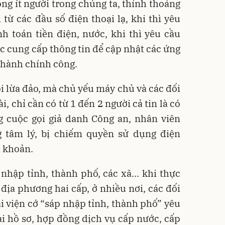
ng ít người trong chúng ta, thỉnh thoảng
ừ các đầu số điện thoại lạ, khi thì yêu
h toán tiền điện, nước, khi thì yêu cầu
 cung cấp thông tin để cập nhật các ứng
 hành chính công.
i lừa đảo, mà chủ yếu máy chủ và các đối
, chỉ cần có từ 1 đến 2 người cả tin là có
g cuộc gọi giả danh Công an, nhân viên
g tâm lý, bị chiếm quyền sử dụng điện
i khoản.
 nhập tỉnh, thành phố, các xã… khi thực
ịa phương hai cấp, ở nhiều nơi, các đối
ại viện cớ “sáp nhập tỉnh, thành phố” yêu
i hồ sơ, hợp đồng dịch vụ cấp nước, cấp