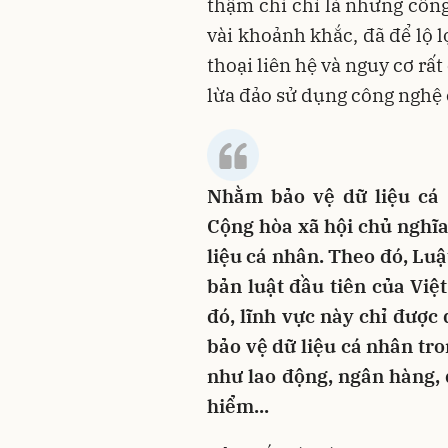
thậm chí chỉ là những côn
vài khoảnh khắc, đã để lộ l
thoại liên hệ và nguy cơ rấ
lừa đảo sử dụng công nghệ 
Nhằm bảo vệ dữ liệu cá 
Cộng hòa xã hội chủ nghĩ
liệu cá nhân. Theo đó, Luậ
bản luật đầu tiên của Việ
đó, lĩnh vực này chỉ được
bảo vệ dữ liệu cá nhân tro
như lao động, ngân hàng, 
hiểm...