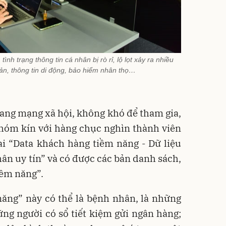
nh trạng thông tin cá nhân bị rò rỉ, lộ lọt xảy ra nhiều
ản, thông tin di động, bảo hiểm nhân thọ…
rang mạng xã hội, không khó để tham gia,
hóm kín với hàng chục nghìn thành viên
ai “Data khách hàng tiềm năng - Dữ liệu
hân uy tín” và có được các bản danh sách,
iềm năng”.
ăng” này có thể là bệnh nhân, là những
ng người có sổ tiết kiệm gửi ngân hàng;