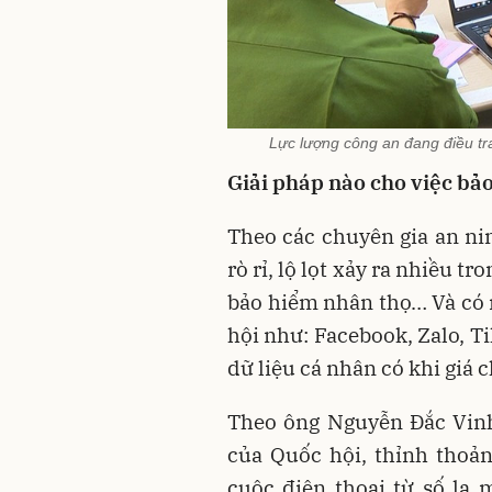
Lực lượng công an đang điều tr
Giải pháp nào cho việc bảo
Theo các chuyên gia an nin
rò rỉ, lộ lọt xảy ra nhiều t
bảo hiểm nhân thọ… Và có m
hội như: Facebook, Zalo, 
dữ liệu cá nhân có khi giá 
Theo ông Nguyễn Đắc Vinh
của Quốc hội, thỉnh thoả
cuộc điện thoại từ số lạ