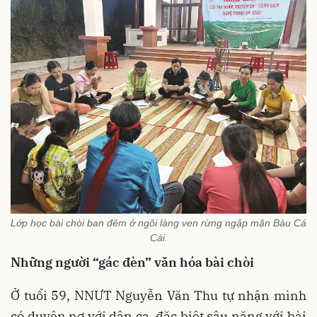
Lớp học bài chòi ban đêm ở ngôi làng ven rừng ngập mặn Bàu Cá
Cái.
Những người “gác đèn” văn hóa bài chòi
Ở tuổi 59, NNƯT Nguyễn Văn Thu tự nhận mình
có duyên nợ với dân ca, đặc biệt sâu nặng với bài