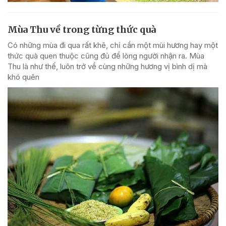
Mùa Thu về trong từng thức quà
Có những mùa đi qua rất khẽ, chỉ cần một mùi hương hay một
thức quà quen thuộc cũng đủ để lòng người nhận ra. Mùa
Thu là như thế, luôn trở về cùng những hương vị bình dị mà
khó quên