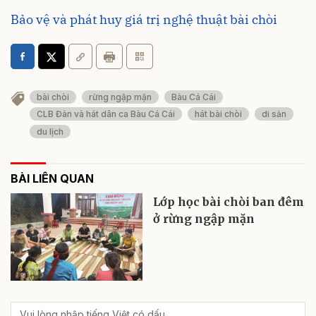
Bảo vệ và phát huy giá trị nghệ thuật bài chòi
bài chòi
rừng ngập mặn
Bàu Cá Cái
CLB Đàn và hát dân ca Bàu Cá Cái
hát bài chòi
di sản
du lịch
BÀI LIÊN QUAN
Lớp học bài chòi ban đêm
ở rừng ngập mặn