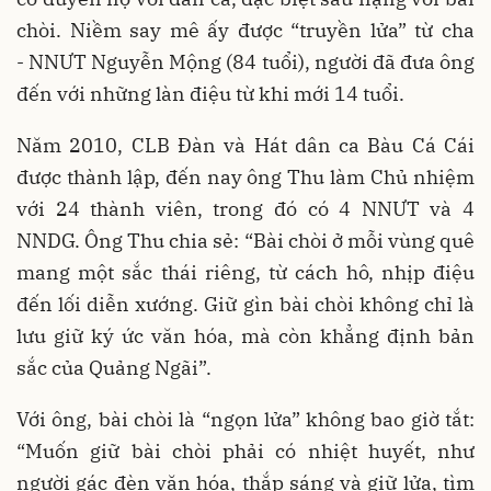
chòi. Niềm say mê ấy được “truyền lửa” từ cha
- NNƯT Nguyễn Mộng (84 tuổi), người đã đưa ông
đến với những làn điệu từ khi mới 14 tuổi.
Năm 2010, CLB Đàn và Hát dân ca Bàu Cá Cái
được thành lập, đến nay ông Thu làm Chủ nhiệm
với 24 thành viên, trong đó có 4 NNƯT và 4
NNDG. Ông Thu chia sẻ: “Bài chòi ở mỗi vùng quê
mang một sắc thái riêng, từ cách hô, nhịp điệu
đến lối diễn xướng. Giữ gìn bài chòi không chỉ là
lưu giữ ký ức văn hóa, mà còn khẳng định bản
sắc của Quảng Ngãi”.
Với ông, bài chòi là “ngọn lửa” không bao giờ tắt:
“Muốn giữ bài chòi phải có nhiệt huyết, như
người gác đèn văn hóa, thắp sáng và giữ lửa, tìm