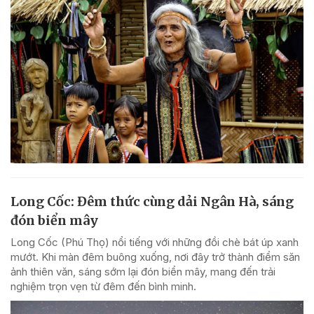
Long Cốc: Đêm thức cùng dải Ngân Hà, sáng
đón biển mây
Long Cốc (Phú Thọ) nổi tiếng với những đồi chè bát úp xanh
mướt. Khi màn đêm buông xuống, nơi đây trở thành điểm săn
ảnh thiên văn, sáng sớm lại đón biển mây, mang đến trải
nghiệm trọn vẹn từ đêm đến bình minh.