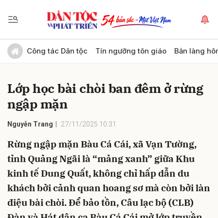
Gửi bình luận
Công tác Dân tộc
Tín ngưỡng tôn giáo
Bản làng hô
Lớp học bài chòi ban đêm ở rừng
ngập mặn
Nguyễn Trang
27/11/2025 10:31
Rừng ngập mặn Bàu Cá Cái, xã Vạn Tường,
Hủy
Gửi
tỉnh Quảng Ngãi là “mảng xanh” giữa Khu
kinh tế Dung Quất, không chỉ hấp dẫn du
khách bởi cảnh quan hoang sơ mà còn bởi làn
điệu bài chòi. Để bảo tồn, Câu lạc bộ (CLB)
Đàn và Hát dân ca Bàu Cá Cái mở lớp truyền