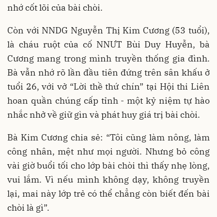
nhớ cốt lõi của bài chòi.
Còn với NNDG Nguyễn Thị Kim Cương (53 tuổi),
là cháu ruột của cố NNƯT Bùi Duy Huyễn, bà
Cương mang trong mình truyền thống gia đình.
Bà vẫn nhớ rõ lần đầu tiên đứng trên sân khấu ở
tuổi 26, với vở “Lời thề thứ chín” tại Hội thi Liên
hoan quần chúng cấp tỉnh - một kỷ niệm tự hào
nhắc nhở về giữ gìn và phát huy giá trị bài chòi.
Bà Kim Cương chia sẻ: “Tôi cũng làm nông, làm
công nhân, mệt như mọi người. Nhưng bỏ công
vài giờ buổi tối cho lớp bài chòi thì thấy nhẹ lòng,
vui lắm. Vì nếu mình không dạy, không truyền
lại, mai này lớp trẻ có thể chẳng còn biết đến bài
chòi là gì”.