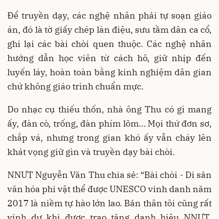
Để truyền dạy, các nghệ nhân phải tự soạn giáo
án, đó là tờ giấy chép làn điệu, sưu tầm dân ca cổ,
ghi lại các bài chòi quen thuộc. Các nghệ nhân
hướng dẫn học viên từ cách hô, giữ nhịp đến
luyến láy, hoàn toàn bằng kinh nghiệm dân gian
chứ không giáo trình chuẩn mực.
Do nhạc cụ thiếu thốn, nhà ông Thu có gì mang
ấy, đàn cò, trống, đàn phím lõm… Mọi thứ đơn sơ,
chắp vá, nhưng trong gian khó ấy vẫn cháy lên
khát vọng giữ gìn và truyền dạy bài chòi.
NNƯT Nguyễn Văn Thu chia sẻ: “Bài chòi - Di sản
văn hóa phi vật thể được UNESCO vinh danh năm
2017 là niềm tự hào lớn lao. Bản thân tôi cũng rất
vinh dự khi được trao tặng danh hiệu NNƯT.