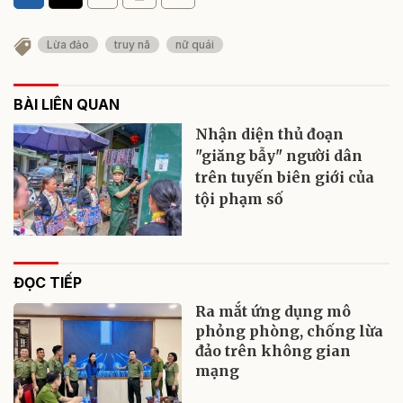
Lừa đảo
truy nã
nữ quái
BÀI LIÊN QUAN
Nhận diện thủ đoạn
"giăng bẫy" người dân
trên tuyến biên giới của
tội phạm số
ĐỌC TIẾP
Ra mắt ứng dụng mô
phỏng phòng, chống lừa
đảo trên không gian
mạng