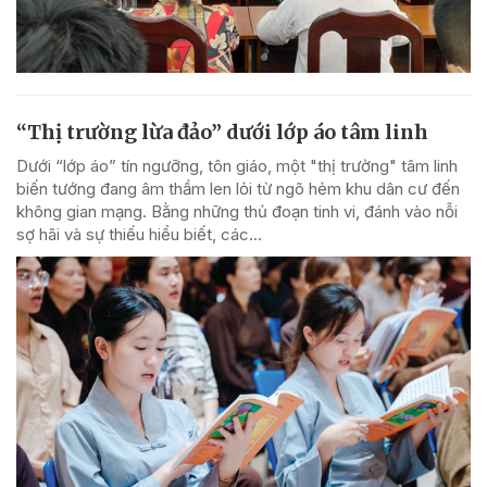
“Thị trường lừa đảo” dưới lớp áo tâm linh
Dưới “lớp áo” tín ngưỡng, tôn giáo, một "thị trường" tâm linh
biến tướng đang âm thầm len lỏi từ ngõ hẻm khu dân cư đến
không gian mạng. Bằng những thủ đoạn tinh vi, đánh vào nỗi
sợ hãi và sự thiếu hiểu biết, các...