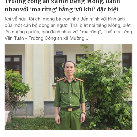
Trưởng công an xã nói tiếng Mông, đánh
nhau với 'ma rừng' bằng 'vũ khí' đặc biệt
Khi về hưu, tôi chỉ mong bà con nhớ đến mình với hình ảnh
của một cán bộ công an người Thái biết nói tiếng Mông, biết
lên nương gùi lúa, giỏi đánh nhau với "ma rừng”, Thiếu tá Lèng
Văn Tuân - Trưởng Công an xã Mường...