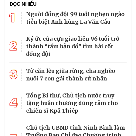
ĐỌC NHIỀU
1
Người đồng đội 99 tuổi nghẹn ngào
tiễn biệt Anh hùng La Văn Cầu
Ký ức của cựu giao liên 96 tuổi trở
2
thành “tấm bản đồ” tìm hài cốt
đồng đội
3
Từ căn lều giữa rừng, cha nghèo
nuôi 7 con gái thành cử nhân
Tổng Bí thư, Chủ tịch nước truy
4
tặng huân chương dũng cảm cho
chiến sĩ Kpă Thiêp
Chủ tịch UBND tỉnh Ninh Bình làm
Trưởng Ban Chỉ đạo Chương trình