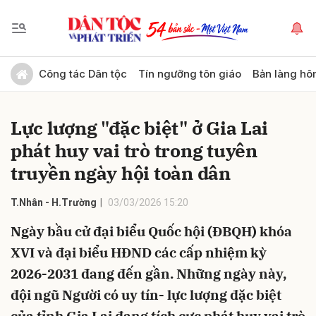
Gửi bình luận
Công tác Dân tộc
Tín ngưỡng tôn giáo
Bản làng hô
Lực lượng "đặc biệt" ở Gia Lai
phát huy vai trò trong tuyên
truyền ngày hội toàn dân
T.Nhân - H.Trường
03/03/2026 15:20
Hủy
Gửi
Ngày bầu cử đại biểu Quốc hội (ĐBQH) khóa
XVI và đại biểu HĐND các cấp nhiệm kỳ
2026-2031 đang đến gần. Những ngày này,
đội ngũ Người có uy tín- lực lượng đặc biệt