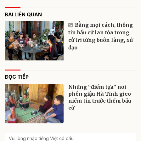
BÀI LIÊN QUAN
Bằng mọi cách, thông
tin bầu cử lan tỏa trong
cử tri từng buôn làng, xứ
đạo
ĐỌC TIẾP
Những “điểm tựa” nơi
phên giậu Hà Tĩnh gieo
niềm tin trước thềm bầu
cử