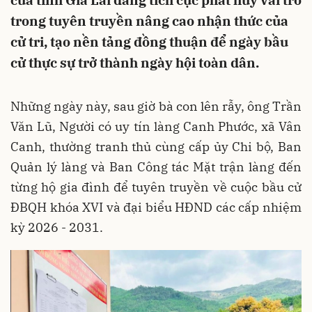
của tỉnh Gia Lai đang tích cực phát huy vai trò
trong tuyên truyền nâng cao nhận thức của
cử tri, tạo nền tảng đồng thuận để ngày bầu
cử thực sự trở thành ngày hội toàn dân.
Những ngày này, sau giờ bà con lên rẫy, ông Trần
Văn Lũ, Người có uy tín làng Canh Phước, xã Vân
Canh, thường tranh thủ cùng cấp ủy Chi bộ, Ban
Quản lý làng và Ban Công tác Mặt trận làng đến
từng hộ gia đình để tuyên truyền về cuộc bầu cử
ĐBQH khóa XVI và đại biểu HĐND các cấp nhiệm
kỳ 2026 - 2031.