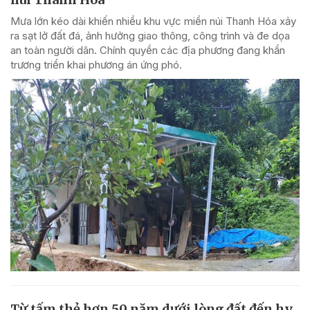
Mưa lớn kéo dài khiến nhiều khu vực miền núi Thanh Hóa xảy
ra sạt lở đất đá, ảnh hưởng giao thông, công trình và đe dọa
an toàn người dân. Chính quyền các địa phương đang khẩn
trương triển khai phương án ứng phó.
Từ tấm thẻ hơn 50 năm dưới lòng đất đến hy