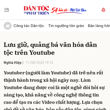
Gửi bình luận
Công tác Dân tộc
Tín ngưỡng tôn giáo
Bản làng hô
Lưu giữ, quảng bá văn hóa dân
tộc trên Youtube
Nghĩa Hiệp
11/08/2020 19:15
Youtuber (người làm Youtube) đã trở nên rất
Hủy
Gửi
thịnh hành trong xã hội ngày nay. Làm
Youtube đang được coi là một nghề đòi hỏi sự
sáng tạo, khả năng về công nghệ thông tin
cao để tạo ra các Video chất lượng. Lựa chọn
chủ đề về văn hóa, bản sắc dân tộc, cùng cách