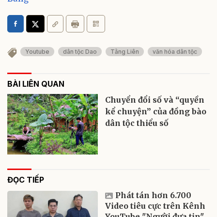
Youtube
dân tộc Dao
Tằng Liên
văn hóa dân tộc
BÀI LIÊN QUAN
Chuyển đổi số và “quyền
kể chuyện” của đồng bào
dân tộc thiểu số
ĐỌC TIẾP
Phát tán hơn 6.700
Video tiêu cực trên Kênh
YouTube "Người đưa tin"