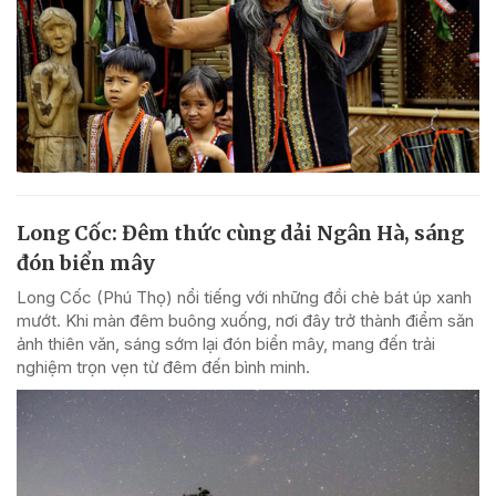
Long Cốc: Đêm thức cùng dải Ngân Hà, sáng
đón biển mây
Long Cốc (Phú Thọ) nổi tiếng với những đồi chè bát úp xanh
mướt. Khi màn đêm buông xuống, nơi đây trở thành điểm săn
ảnh thiên văn, sáng sớm lại đón biển mây, mang đến trải
nghiệm trọn vẹn từ đêm đến bình minh.