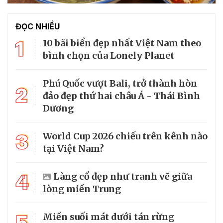
ĐỌC NHIỀU
1
10 bãi biển đẹp nhất Việt Nam theo
bình chọn của Lonely Planet
Phú Quốc vượt Bali, trở thành hòn
2
đảo đẹp thứ hai châu Á - Thái Bình
Dương
3
World Cup 2026 chiếu trên kênh nào
tại Việt Nam?
4
Làng cổ đẹp như tranh vẽ giữa
lòng miền Trung
5
Miền suối mát dưới tán rừng