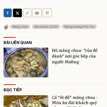
Măng chua
Sản phẩm OCOP
Măng bương Phú Thọ
BÀI LIÊN QUAN
Hũ măng chua- "của để
dành" nơi góc bếp của
người Mường
ĐỌC TIẾP
Cá “ốt đồ” măng chua -
Món ăn đãi khách quý