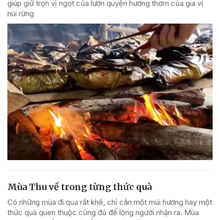
giúp giữ trọn vị ngọt của lươn quyện hương thơm của gia vị
núi rừng
Mùa Thu về trong từng thức quà
Có những mùa đi qua rất khẽ, chỉ cần một mùi hương hay một
thức quà quen thuộc cũng đủ để lòng người nhận ra. Mùa