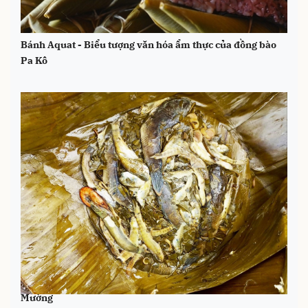
Bánh Aquat - Biểu tượng văn hóa ẩm thực của đồng bào
Pa Kô
Cá “ốt đồ” măng chua - Món ăn đãi khách quý của người
Mường