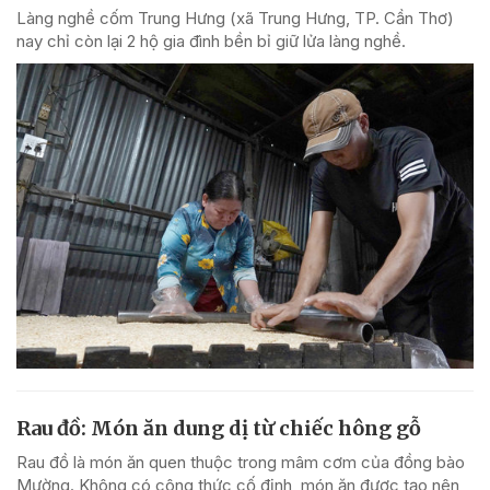
Làng nghề cốm Trung Hưng (xã Trung Hưng, TP. Cần Thơ)
nay chỉ còn lại 2 hộ gia đình bền bỉ giữ lửa làng nghề.
Rau đồ: Món ăn dung dị từ chiếc hông gỗ
Rau đồ là món ăn quen thuộc trong mâm cơm của đồng bào
Mường. Không có công thức cố định, món ăn được tạo nên