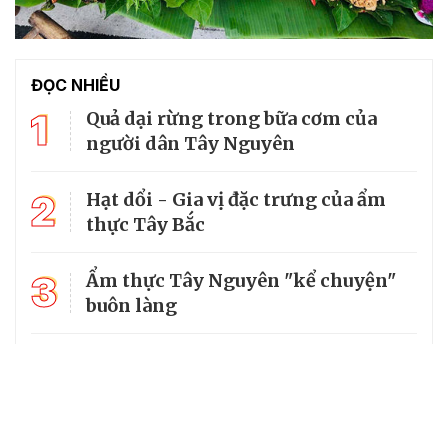
ĐỌC NHIỀU
1
Quả dại rừng trong bữa cơm của
người dân Tây Nguyên
2
Hạt dổi - Gia vị đặc trưng của ẩm
thực Tây Bắc
3
Ẩm thực Tây Nguyên "kể chuyện"
buôn làng
4
Khoai tây xoắn ốc nướng bơ giòn
thơm bằng nồi chiên không dầu
Ngất ngây với món Pa pỉnh tộp của