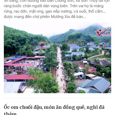
5h sáng, con đường vào bản Chung Sơn, xã Sơn Thủy đã rộn
ràng bước chân người dân vùng biên. Trên vai họ là măng
rừng, rau dớn, mật ong, gạo nếp nương, cá suối, thổ cẩm…
được mang đến chợ phiên Mường Xia để bán...
Ốc om chuối đậu, món ăn đồng quê, nghĩ đã
thèm