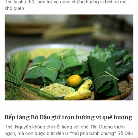
Thu là như thế, luôn trở về cùng những hương vị bình dị mà
khó quên
Bếp làng Bờ Đậu giữ trọn hương vị quê hương
Thái Nguyên không chỉ nổi tiếng với chè Tân Cương thơm
ngon, mà còn được biết đến là “thủ phủ bánh chưng” Bờ Đậu