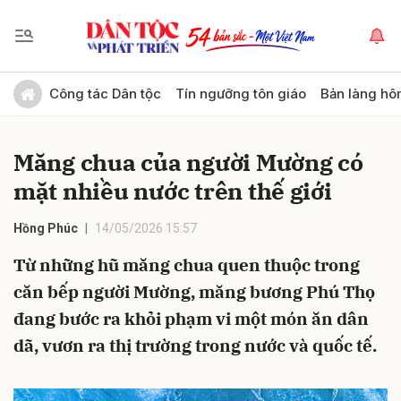
Gửi bình luận
Công tác Dân tộc
Tín ngưỡng tôn giáo
Bản làng hô
Măng chua của người Mường có
mặt nhiều nước trên thế giới
Hồng Phúc
14/05/2026 15:57
Từ những hũ măng chua quen thuộc trong
Hủy
Gửi
căn bếp người Mường, măng bương Phú Thọ
đang bước ra khỏi phạm vi một món ăn dân
dã, vươn ra thị trường trong nước và quốc tế.