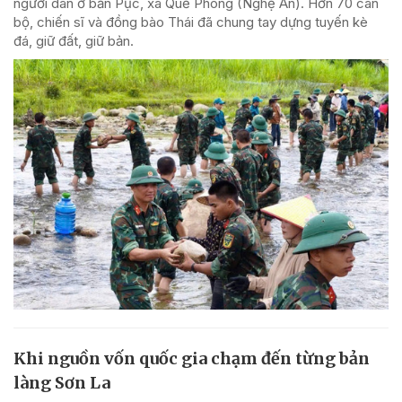
người dân ở bản Pục, xã Quế Phong (Nghệ An). Hơn 70 cán
bộ, chiến sĩ và đồng bào Thái đã chung tay dựng tuyến kè
đá, giữ đất, giữ bản.
Khi nguồn vốn quốc gia chạm đến từng bản
làng Sơn La