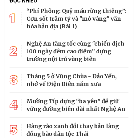
ĐỌC NHIỀU
“Phí Phông: Quỷ máu rừng thiêng”:
1
Cơn sốt trăm tỷ và "mỏ vàng" văn
hóa bản địa (Bài 1)
Nghệ An tăng tốc cùng "chiến dịch
2
100 ngày đêm cao điểm” dựng
trường nội trú vùng biên
3
Tháng 5 ở Vũng Chùa - Đảo Yến,
nhớ về Điện Biên năm xưa
4
Mường Típ dựng “ba yên” để giữ
vững đường biên dài nhất Nghệ An
5
Hàng rào xanh đổi thay bản làng
đồng bào dân tộc Thái