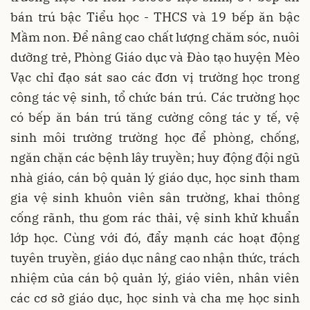
bán trú bậc Tiểu học - THCS và 19 bếp ăn bậc
Mầm non. Để nâng cao chất lượng chăm sóc, nuôi
dưỡng trẻ, Phòng Giáo dục và Đào tạo huyện Mèo
Vạc chỉ đạo sát sao các đơn vị trường học trong
công tác vệ sinh, tổ chức bán trú. Các trường học
có bếp ăn bán trú tăng cường công tác y tế, vệ
sinh môi trường trường học để phòng, chống,
ngăn chặn các bệnh lây truyền; huy động đội ngũ
nhà giáo, cán bộ quản lý giáo dục, học sinh tham
gia vệ sinh khuôn viên sân trường, khai thông
cống rãnh, thu gom rác thải, vệ sinh khử khuẩn
lớp học. Cùng với đó, đẩy mạnh các hoạt động
tuyên truyền, giáo dục nâng cao nhận thức, trách
nhiệm của cán bộ quản lý, giáo viên, nhân viên
các cơ sở giáo dục, học sinh và cha mẹ học sinh