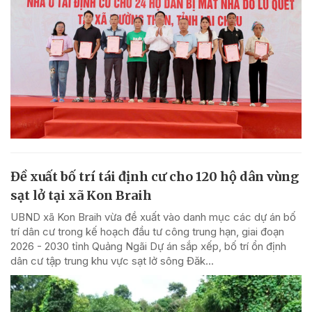
Đề xuất bố trí tái định cư cho 120 hộ dân vùng
sạt lở tại xã Kon Braih
UBND xã Kon Braih vừa đề xuất vào danh mục các dự án bố
trí dân cư trong kế hoạch đầu tư công trung hạn, giai đoạn
2026 - 2030 tỉnh Quảng Ngãi Dự án sắp xếp, bố trí ổn định
dân cư tập trung khu vực sạt lở sông Đăk...