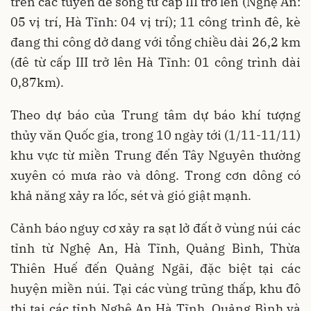
trên các tuyến đê sông từ cấp III trở lên (Nghệ An:
05 vị trí, Hà Tĩnh: 04 vị trí); 11 công trình đê, kè
đang thi công dở dang với tổng chiều dài 26,2 km
(đê từ cấp III trở lên Hà Tĩnh: 01 công trình dài
0,87km).
Theo dự báo của Trung tâm dự báo khí tượng
thủy văn Quốc gia, trong 10 ngày tới (1/11-11/11)
khu vực từ miền Trung đến Tây Nguyên thường
xuyên có mưa rào và dông. Trong cơn dông có
khả năng xảy ra lốc, sét và gió giật mạnh.
Cảnh báo nguy cơ xảy ra sạt lở đất ở vùng núi các
tỉnh từ Nghệ An, Hà Tĩnh, Quảng Bình, Thừa
Thiên Huế đến Quảng Ngãi, đặc biệt tại các
huyện miền núi. Tại các vùng trũng thấp, khu đô
thị tại các tỉnh Nghệ An Hà Tĩnh, Quảng Bình và