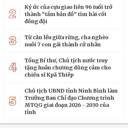
Ký ức của cựu giao liên 96 tuổi trở
2
thành “tấm bản đồ” tìm hài cốt
đồng đội
3
Từ căn lều giữa rừng, cha nghèo
nuôi 7 con gái thành cử nhân
Tổng Bí thư, Chủ tịch nước truy
4
tặng huân chương dũng cảm cho
chiến sĩ Kpă Thiêp
Chủ tịch UBND tỉnh Ninh Bình làm
5
Trưởng Ban Chỉ đạo Chương trình
MTQG giai đoạn 2026 - 2030 của
tỉnh