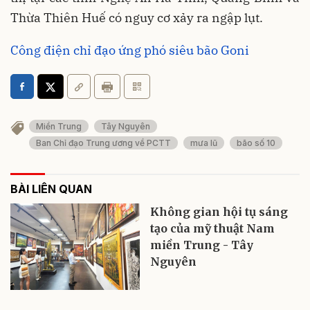
Thừa Thiên Huế có nguy cơ xảy ra ngập lụt.
Công điện chỉ đạo ứng phó siêu bão Goni
Miền Trung
Tây Nguyên
Ban Chỉ đạo Trung ương về PCTT
mưa lũ
bão số 10
BÀI LIÊN QUAN
Không gian hội tụ sáng
tạo của mỹ thuật Nam
miền Trung - Tây
Nguyên