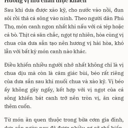
Hương vị níu chân thực khách
Sau khi dưa được xào kỹ, cho nước vào nồi, đun
sôi rồi thả cá sông vào ninh. Theo người dân Phú
Thọ, món canh ngon nhất khi nấu với cá tép hoặc
cá bò. Thịt cá săn chắc, ngọt tự nhiên, hòa cùng vị
chua của dưa sắn tạo nên hương vị hài hòa, khó
lẫn với bất kỳ món canh nào khác.
Điều khiến nhiều người nhớ nhất không chỉ là vị
chua dịu mà còn là cảm giác bùi, béo rất riêng
của dưa sắn sau khi muối chua và xào kỹ. Vị béo
ấy không gây ngấy, kết hợp với vị ngọt của cá
sông khiến bát canh trở nên tròn vị, ăn càng
thêm cuốn.
Từ món ăn quen thuộc trong bữa cơm gia đình,
dưa sắn ngày nay đã được nhiều cơ sở chế biến,