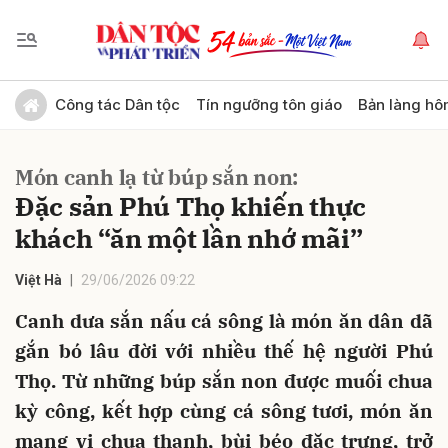
Gửi bình luận
Công tác Dân tộc
Tín ngưỡng tôn giáo
Bản làng hô
Món canh lạ từ búp sắn non:
Đặc sản Phú Thọ khiến thực
khách “ăn một lần nhớ mãi”
Việt Hà
29/06/2026 09:22
Hủy
Gửi
Canh dưa sắn nấu cá sông là món ăn dân dã
gắn bó lâu đời với nhiều thế hệ người Phú
Thọ. Từ những búp sắn non được muối chua
kỳ công, kết hợp cùng cá sông tươi, món ăn
mang vị chua thanh, bùi béo đặc trưng, trở