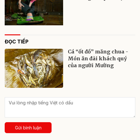
ĐỌC TIẾP
Cá “ốt đồ” măng chua -
Món ăn đãi khách quý
của người Mường
Gửi bình luận