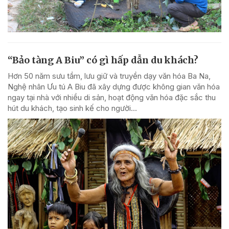
“Bảo tàng A Biu” có gì hấp dẫn du khách?
Hơn 50 năm sưu tầm, lưu giữ và truyền dạy văn hóa Ba Na,
Nghệ nhân Ưu tú A Biu đã xây dựng được không gian văn hóa
ngay tại nhà với nhiều di sản, hoạt động văn hóa đặc sắc thu
hút du khách, tạo sinh kế cho người...