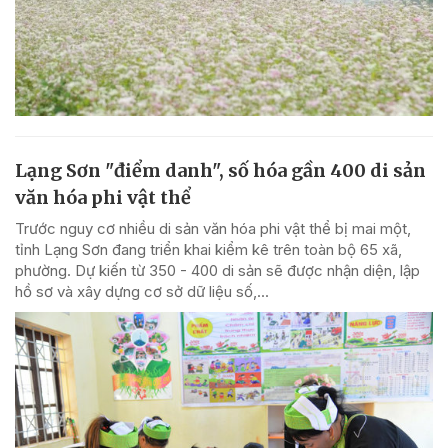
Lạng Sơn "điểm danh", số hóa gần 400 di sản
văn hóa phi vật thể
Trước nguy cơ nhiều di sản văn hóa phi vật thể bị mai một,
tỉnh Lạng Sơn đang triển khai kiểm kê trên toàn bộ 65 xã,
phường. Dự kiến từ 350 - 400 di sản sẽ được nhận diện, lập
hồ sơ và xây dựng cơ sở dữ liệu số,...