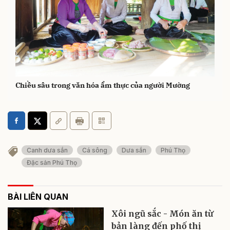
Chiều sâu trong văn hóa ẩm thực của người Mường
Canh dưa sắn
Cá sông
Dưa sắn
Phú Thọ
Đặc sản Phú Thọ
BÀI LIÊN QUAN
Xôi ngũ sắc - Món ăn từ
bản làng đến phố thị