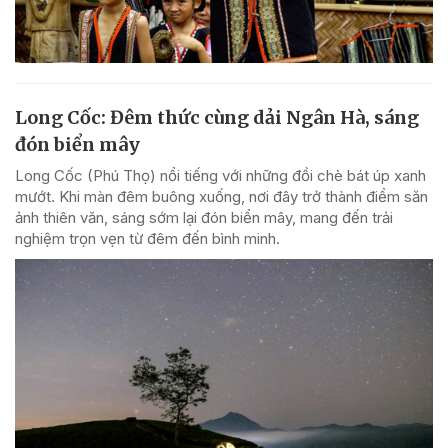
Long Cốc: Đêm thức cùng dải Ngân Hà, sáng
đón biển mây
Long Cốc (Phú Thọ) nổi tiếng với những đồi chè bát úp xanh
mướt. Khi màn đêm buông xuống, nơi đây trở thành điểm săn
ảnh thiên văn, sáng sớm lại đón biển mây, mang đến trải
nghiệm trọn vẹn từ đêm đến bình minh.