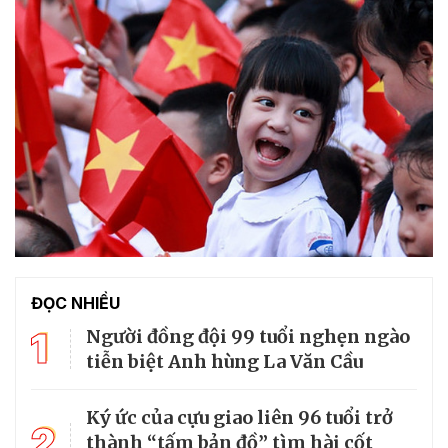
ĐỌC NHIỀU
1
Người đồng đội 99 tuổi nghẹn ngào
tiễn biệt Anh hùng La Văn Cầu
Ký ức của cựu giao liên 96 tuổi trở
2
thành “tấm bản đồ” tìm hài cốt