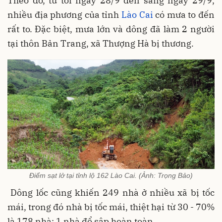
Theo đó, từ tối ngày 28/9 đến sáng ngày 29/9,
nhiều địa phương của tỉnh
Lào Cai
có mưa to đến
rất to. Đặc biệt, mưa lớn và dông đã làm 2 người
tại thôn Bản Trang, xã Thượng Hà bị thương.
Điểm sạt lở tại tỉnh lộ 162 Lào Cai. (Ảnh: Trọng Bảo)
Dông lốc cũng khiến 249 nhà ở nhiều xã bị tốc
mái, trong đó nhà bị tốc mái, thiệt hại từ 30 - 70%
là 178 nhà; 1 nhà đổ sập hoàn toàn.