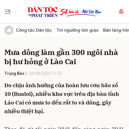
Gửi bình luận
Công tác Dân tộc
Tín ngưỡng tôn giáo
Bản làng hô
Mưa dông làm gần 300 ngôi nhà
bị hư hỏng ở Lào Cai
Trọng Bảo
29/09/2025 11:52
Do chịu ảnh hưởng của hoàn lưu cơn bão số
Hủy
Gửi
10 (Bualoi), nhiều khu vực trên địa bàn tỉnh
Lào Cai có mưa to đến rất to và dông, gây
nhiều thiệt hại.