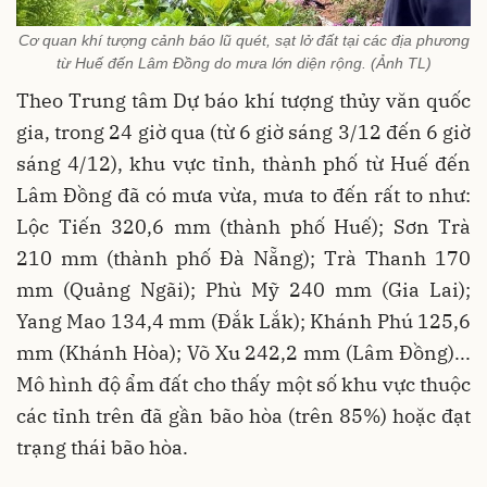
Cơ quan khí tượng cảnh báo lũ quét, sạt lở đất tại các địa phương
từ Huế đến Lâm Đồng do mưa lớn diện rộng. (Ảnh TL)
Theo Trung tâm Dự báo khí tượng thủy văn quốc
gia, trong 24 giờ qua (từ 6 giờ sáng 3/12 đến 6 giờ
sáng 4/12), khu vực tỉnh, thành phố từ Huế đến
Lâm Đồng đã có mưa vừa, mưa to đến rất to như:
Lộc Tiến 320,6 mm (thành phố Huế); Sơn Trà
210 mm (thành phố Đà Nẵng); Trà Thanh 170
mm (Quảng Ngãi); Phù Mỹ 240 mm (Gia Lai);
Yang Mao 134,4 mm (Đắk Lắk); Khánh Phú 125,6
mm (Khánh Hòa); Võ Xu 242,2 mm (Lâm Đồng)...
Mô hình độ ẩm đất cho thấy một số khu vực thuộc
các tỉnh trên đã gần bão hòa (trên 85%) hoặc đạt
trạng thái bão hòa.