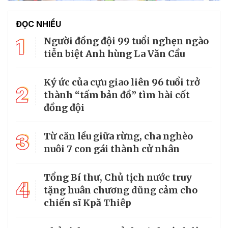
ĐỌC NHIỀU
1
Người đồng đội 99 tuổi nghẹn ngào
tiễn biệt Anh hùng La Văn Cầu
Ký ức của cựu giao liên 96 tuổi trở
2
thành “tấm bản đồ” tìm hài cốt
đồng đội
3
Từ căn lều giữa rừng, cha nghèo
nuôi 7 con gái thành cử nhân
Tổng Bí thư, Chủ tịch nước truy
4
tặng huân chương dũng cảm cho
chiến sĩ Kpă Thiêp