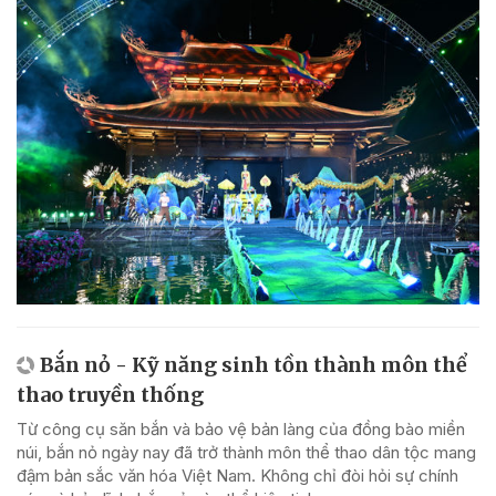
Bắn nỏ - Kỹ năng sinh tồn thành môn thể
thao truyền thống
Từ công cụ săn bắn và bảo vệ bản làng của đồng bào miền
núi, bắn nỏ ngày nay đã trở thành môn thể thao dân tộc mang
đậm bản sắc văn hóa Việt Nam. Không chỉ đòi hỏi sự chính