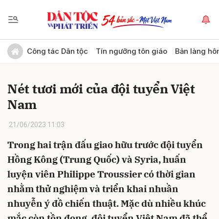
Gửi bình luận
Công tác Dân tộc
Tín ngưỡng tôn giáo
Bản làng hô
Nét tươi mới của đội tuyển Việt
Nam
21/06/2023 11:03
Trong hai trận đấu giao hữu trước đội tuyển
Hủy
Gửi
Hồng Kông (Trung Quốc) và Syria, huấn
luyện viên Philippe Troussier có thời gian
nhằm thử nghiệm và triển khai nhuần
nhuyễn ý đồ chiến thuật. Mặc dù nhiều khúc
mắc còn tồn đọng, đội tuyển Việt Nam đã thể