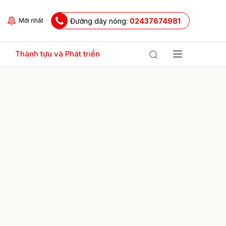
Đường dây nóng:
02437674981
Mới nhất
Thành tựu và Phát triển
ửi