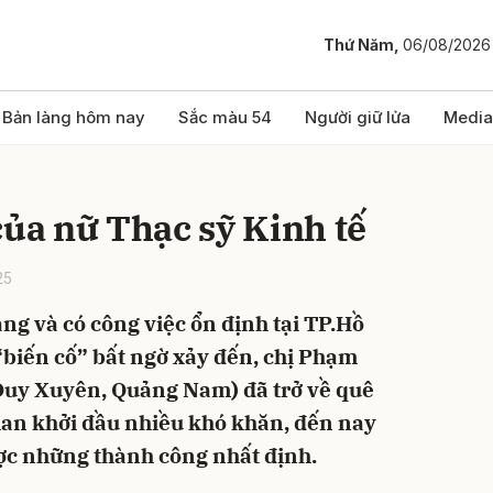
Thứ Năm,
06/08/2026
bình luận
Bản làng hôm nay
Sắc màu 54
Người giữ lửa
Media
của nữ Thạc sỹ Kinh tế
25
g và có công việc ổn định tại TP.Hồ
biến cố” bất ngờ xảy đến, chị Phạm
Hủy
G
 Duy Xuyên, Quảng Nam) đã trở về quê
gian khởi đầu nhiều khó khăn, đến nay
ược những thành công nhất định.