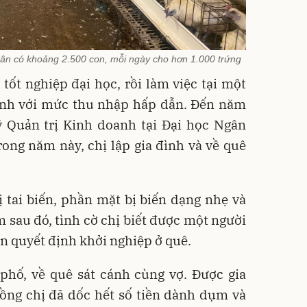
hân có khoảng 2.500 con, mỗi ngày cho hơn 1.000 trứng
tốt nghiệp đại học, rồi làm việc tại một
inh với mức thu nhập hấp dẫn. Đến năm
ỹ Quản trị Kinh doanh tại Đại học Ngân
ong năm này, chị lập gia đình và về quê
 tai biến, phần mặt bị biến dạng nhẹ và
 sau đó, tình cờ chị biết được một người
ên quyết định khởi nghiệp ở quê.
phố, về quê sát cánh cùng vợ. Được gia
hồng chị đã dốc hết số tiền dành dụm và