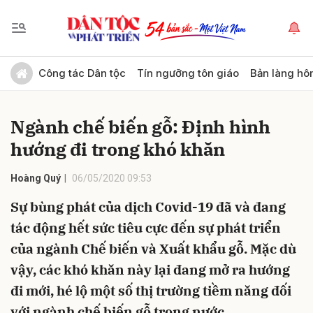
Gửi bình luận
Công tác Dân tộc
Tín ngưỡng tôn giáo
Bản làng hô
Ngành chế biến gỗ: Định hình
hướng đi trong khó khăn
Hoàng Quý
06/05/2020 09:53
Sự bùng phát của dịch Covid-19 đã và đang
Hủy
Gửi
tác động hết sức tiêu cực đến sự phát triển
của ngành Chế biến và Xuất khẩu gỗ. Mặc dù
vậy, các khó khăn này lại đang mở ra hướng
đi mới, hé lộ một số thị trường tiềm năng đối
với ngành chế biến gỗ trong nước.