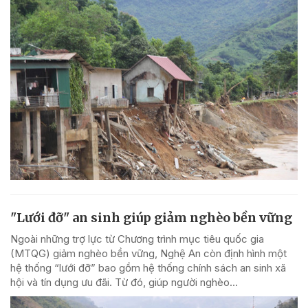
"Lưới đỡ" an sinh giúp giảm nghèo bền vững
Ngoài những trợ lực từ Chương trình mục tiêu quốc gia
(MTQG) giảm nghèo bền vững, Nghệ An còn định hình một
hệ thống “lưới đỡ” bao gồm hệ thống chính sách an sinh xã
hội và tín dụng ưu đãi. Từ đó, giúp người nghèo...