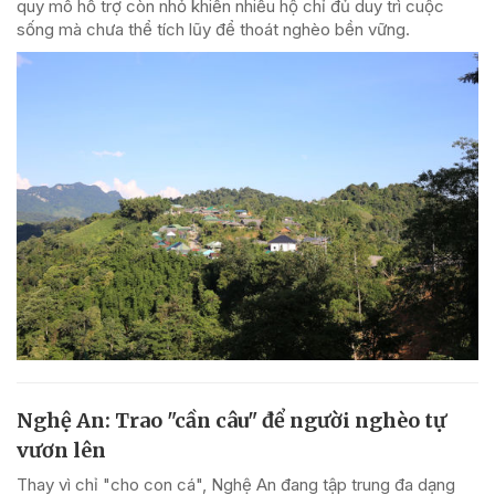
quy mô hỗ trợ còn nhỏ khiến nhiều hộ chỉ đủ duy trì cuộc
sống mà chưa thể tích lũy để thoát nghèo bền vững.
Nghệ An: Trao "cần câu" để người nghèo tự
vươn lên
Thay vì chỉ "cho con cá", Nghệ An đang tập trung đa dạng