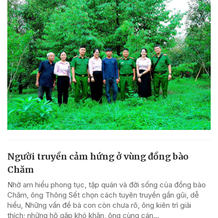
Người truyền cảm hứng ở vùng đồng bào
Chăm
Nhờ am hiểu phong tục, tập quán và đời sống của đồng bào
Chăm, ông Thông Sết chọn cách tuyên truyền gần gũi, dễ
hiểu, Những vấn đề bà con còn chưa rõ, ông kiên trì giải
thích; những hộ gặp khó khăn, ông cùng cán...