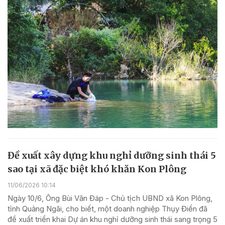
Đề xuất xây dựng khu nghỉ dưỡng sinh thái 5
sao tại xã đặc biệt khó khăn Kon Plông
11/06/2026 10:14
Ngày 10/6, Ông Bùi Văn Đáp - Chủ tịch UBND xã Kon Plông,
tỉnh Quảng Ngãi, cho biết, một doanh nghiệp Thụy Điển đã
đề xuất triển khai Dự án khu nghỉ dưỡng sinh thái sang trọng 5