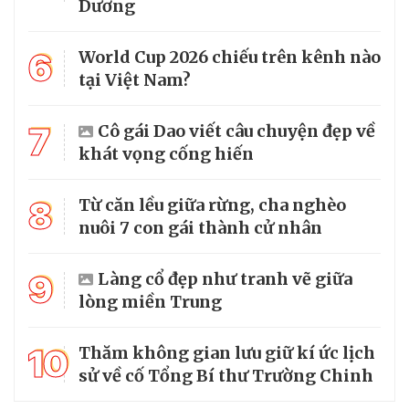
Dương
6
World Cup 2026 chiếu trên kênh nào
tại Việt Nam?
7
Cô gái Dao viết câu chuyện đẹp về
khát vọng cống hiến
8
Từ căn lều giữa rừng, cha nghèo
nuôi 7 con gái thành cử nhân
9
Làng cổ đẹp như tranh vẽ giữa
lòng miền Trung
10
Thăm không gian lưu giữ kí ức lịch
sử về cố Tổng Bí thư Trường Chinh