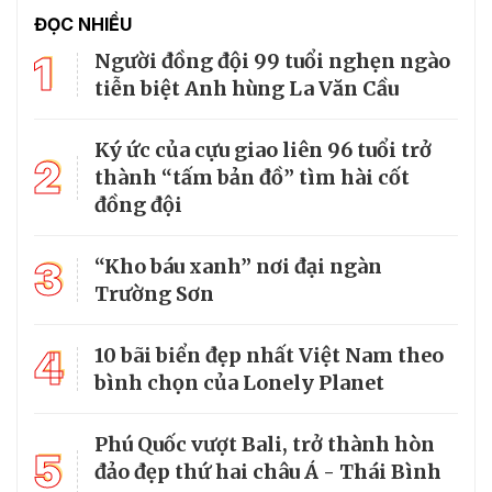
ĐỌC NHIỀU
1
Người đồng đội 99 tuổi nghẹn ngào
tiễn biệt Anh hùng La Văn Cầu
Ký ức của cựu giao liên 96 tuổi trở
2
thành “tấm bản đồ” tìm hài cốt
đồng đội
3
“Kho báu xanh” nơi đại ngàn
Trường Sơn
4
10 bãi biển đẹp nhất Việt Nam theo
bình chọn của Lonely Planet
Phú Quốc vượt Bali, trở thành hòn
5
đảo đẹp thứ hai châu Á - Thái Bình