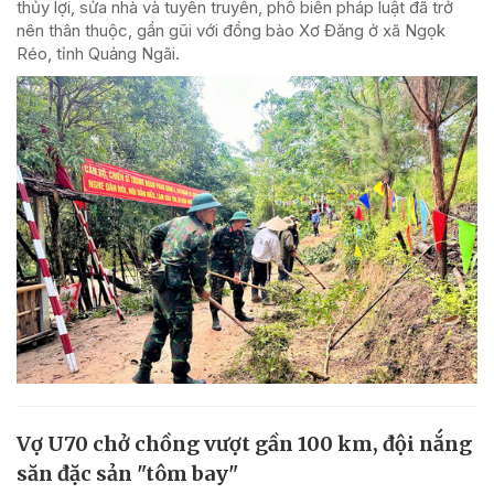
thủy lợi, sửa nhà và tuyên truyền, phổ biến pháp luật đã trở
nên thân thuộc, gần gũi với đồng bào Xơ Đăng ở xã Ngọk
Réo, tỉnh Quảng Ngãi.
Vợ U70 chở chồng vượt gần 100 km, đội nắng
săn đặc sản "tôm bay"