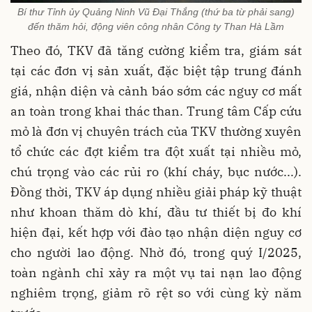
Bí thư Tỉnh ủy Quảng Ninh Vũ Đại Thắng (thứ ba từ phải sang)
đến thăm hỏi, động viên công nhân Công ty Than Hà Lầm
Theo đó, TKV đã tăng cường kiểm tra, giám sát
tại các đơn vị sản xuất, đặc biệt tập trung đánh
giá, nhận diện và cảnh báo sớm các nguy cơ mất
an toàn trong khai thác than. Trung tâm Cấp cứu
mỏ là đơn vị chuyên trách của TKV thường xuyên
tổ chức các đợt kiểm tra đột xuất tại nhiều mỏ,
chú trọng vào các rủi ro (khí cháy, bục nước...).
Đồng thời, TKV áp dụng nhiều giải pháp kỹ thuật
như khoan thăm dò khí, đầu tư thiết bị đo khí
hiện đại, kết hợp với đào tạo nhận diện nguy cơ
cho người lao động. Nhờ đó, trong quý I/2025,
toàn ngành chỉ xảy ra một vụ tai nạn lao động
nghiêm trọng, giảm rõ rệt so với cùng kỳ năm