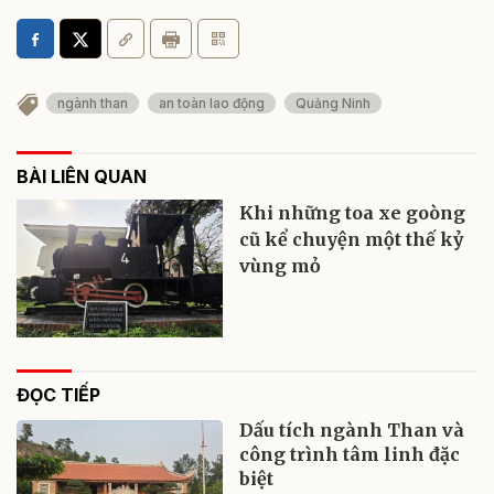
ngành than
an toàn lao động
Quảng Ninh
BÀI LIÊN QUAN
Khi những toa xe goòng
cũ kể chuyện một thế kỷ
vùng mỏ
ĐỌC TIẾP
Dấu tích ngành Than và
công trình tâm linh đặc
biệt