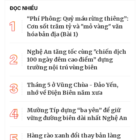
ĐỌC NHIỀU
“Phí Phông: Quỷ máu rừng thiêng”:
1
Cơn sốt trăm tỷ và "mỏ vàng" văn
hóa bản địa (Bài 1)
Nghệ An tăng tốc cùng "chiến dịch
2
100 ngày đêm cao điểm” dựng
trường nội trú vùng biên
3
Tháng 5 ở Vũng Chùa - Đảo Yến,
nhớ về Điện Biên năm xưa
4
Mường Típ dựng “ba yên” để giữ
vững đường biên dài nhất Nghệ An
5
Hàng rào xanh đổi thay bản làng