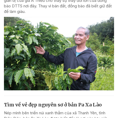
giản dị của già A Thiếu cho thấy sự thay đổi lớn của đồng
bào DTTS nơi đây. Thay vì bán đất, đồng bào đã biết giữ đất
để làm giàu.
Tìm về vẻ đẹp nguyên sơ ở bản Pa Xa Lào
Nép mình bên triền núi xanh thẳm của xã Thanh Yên, tỉnh