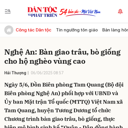
Gửi bình luận
Công tác Dân tộc
Tín ngưỡng tôn giáo
Bản làng hô
Nghệ An: Bàn giao trâu, bò giống
cho hộ nghèo vùng cao
Hải Thượng
06/06/2025 08:57
Ngày 5/6, Đồn Biên phòng Tam Quang (Bộ đội
Hủy
Gửi
Biên phòng Nghệ An) phối hợp với UBND và
Ủy ban Mặt trận Tổ quốc (MTTQ) Việt Nam xã
Tam Quang, huyện Tương Dương tổ chức
Chương trình bàn giao trâu, bò giống, thực
hiện mô hình sinh kế “Quân - Dân đồng hành