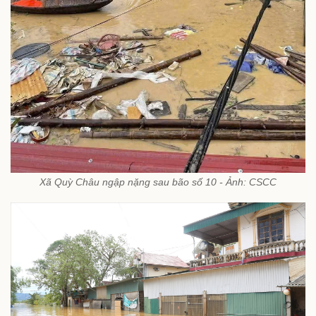
Xã Quỳ Châu ngập nặng sau bão số 10 - Ảnh: CSCC