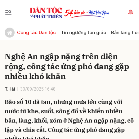
Gửi bình luận
Công tác Dân tộc
Tín ngưỡng tôn giáo
Bản làng hô
Nghệ An ngập nặng trên diện
rộng, công tác ứng phó đang gặp
nhiều khó khăn
T.Hải
30/09/2025 16:48
Hủy
Gửi
Bão số 10 đã tan, nhưng mưa lớn cùng với
nước từ khe, suối, sông đổ về khiến nhiều
bản, làng, khối, xóm ở Nghệ An ngập nặng, cô
lập và chia cắt. Công tác ứng phó đang gặp