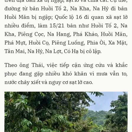
đường từ bản Huồi Tố 2, Na Kha, Na Hỷ đi bản
Huồi Măn bị ngập; Quốc lộ 16 đi quan xã sạt lở
nhiều điểm, làm 15/21 bản như Huồi Tố 2, Na
Kha, Piêng Cọc, Na Hang, Phá Kháo, Huồi Măn,
Phá Mựt, Huồi Cọ, Piêng Luống, Phia Òi, Xa Mặt,
Tân Mai, Na Hỷ, Na Lợt, Có Hạ bị cô lập.
Theo ông Thái, việc tiếp cận ứng cứu và khắc
phục đang gặp nhiều khó khăn vì mưa vẫn to,
nước chảy xiết và nguy cơ sạt lở cao.