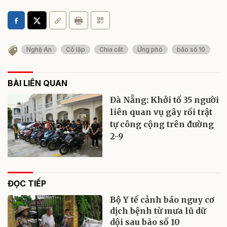
Nghệ An
Cô lập
Chia cắt
Ứng phó
bão số 10
BÀI LIÊN QUAN
Đà Nẵng: Khởi tố 35 người
liên quan vụ gây rối trật
tự công cộng trên đường
2-9
ĐỌC TIẾP
Bộ Y tế cảnh báo nguy cơ
dịch bệnh từ mưa lũ dữ
dội sau bão số 10