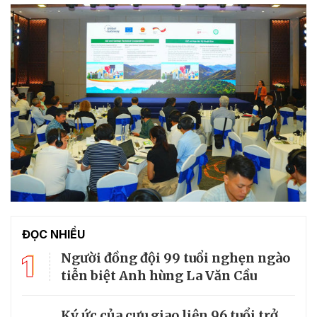
ĐỌC NHIỀU
1
Người đồng đội 99 tuổi nghẹn ngào
tiễn biệt Anh hùng La Văn Cầu
Ký ức của cựu giao liên 96 tuổi trở