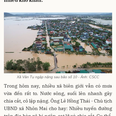
nhiều khó khăn.
Xã Vân Tụ ngập nặng sau bão số 10 - Ảnh: CSCC
Trong hôm nay, nhiều xã biên giới vẫn có mưa
vừa đến rất to. Nước sông, suối lên nhanh gây
chia cắt, cô lập nặng. Ông Lê Hồng Thái - Chủ tịch
UBND xã Nhôn Mai cho hay: Nhiều tuyến đường
trên địa bàn xã bị ngập, sạt lở và chia cắt. Cụ thể,