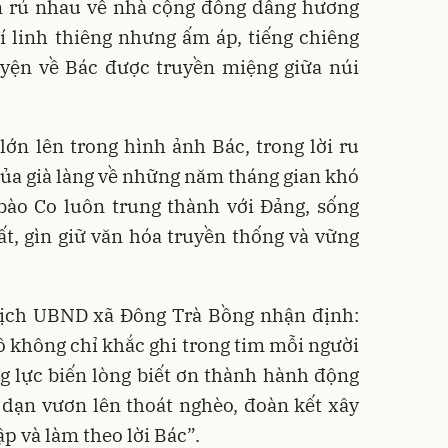
on rủ nhau về nhà cộng đồng dâng hương
 linh thiêng nhưng ấm áp, tiếng chiêng
yện về Bác được truyền miệng giữa núi
ớn lên trong hình ảnh Bác, trong lời ru
ủa già làng về những năm tháng gian khó
 bào Co luôn trung thành với Đảng, sống
t, gìn giữ văn hóa truyền thống và vững
ịch UBND xã Đông Trà Bồng nhận định:
ồ không chỉ khắc ghi trong tim mỗi người
g lực biến lòng biết ơn thành hành động
dạn vươn lên thoát nghèo, đoàn kết xây
p và làm theo lời Bác”.