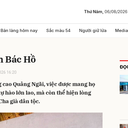
Thứ Năm,
06/08/2026
bình luận
Bản làng hôm nay
Sắc màu 54
Người giữ lửa
Media
n Bác Hồ
ĐỌC
026 16:20
g cao Quảng Ngãi, việc được mang họ
ự hào lớn lao, mà còn thể hiện lòng
Hủy
G
Cha già dân tộc.