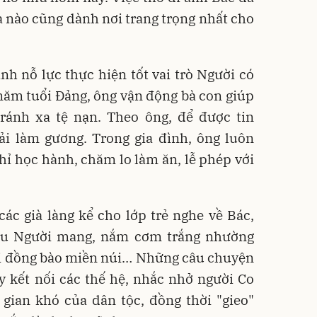
hà nào cũng dành nơi trang trọng nhất cho
ình nỗ lực thực hiện tốt vai trò Người có
0 năm tuổi Đảng, ông vận động bà con giúp
tránh xa tệ nạn. Theo ông, để được tin
ải làm gương. Trong gia đình, ông luôn
ỉ học hành, chăm lo làm ăn, lễ phép với
các già làng kể cho lớp trẻ nghe về Bác,
su Người mang, nắm cơm trắng nhường
gửi đồng bào miền núi… Những câu chuyện
ây kết nối các thế hệ, nhắc nhở người Co
 gian khó của dân tộc, đồng thời "gieo"