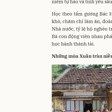
niềm tự hào và tình yêu sâ
Học theo tấm gương Bác 
khó, chăm chỉ làm ăn, đoàn
Nhà nước, tỷ lệ hộ nghèo t
Bà con động viên nhau phát
học hành thành tài.
Những mùa Xuân tràn niềm