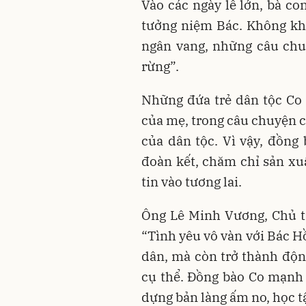
Vào các ngày lễ lớn, bà c
tưởng niệm Bác. Không khí
ngân vang, những câu chu
rừng”.
Những đứa trẻ dân tộc Co l
của mẹ, trong câu chuyện c
của dân tộc. Vì vậy, đồng
đoàn kết, chăm chỉ sản xuấ
tin vào tương lai.
Ông Lê Minh Vương, Chủ t
“Tình yêu vô vàn với Bác H
dân, mà còn trở thành độn
cụ thể. Đồng bào Co mạnh 
dựng bản làng ấm no, học tậ