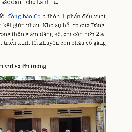
u sắc dành cho Lãnh tụ.
Hồ,
đồng bào Co
ở thôn 1 phấn đấu vượt
 kết giúp nhau. Nhờ sự hỗ trợ của Đảng,
rong thôn giảm đáng kể, chỉ còn hơn 2%.
 triển kinh tế, khuyên con cháu cố gắng
 vui và tin tưởng