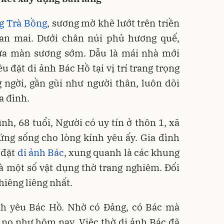
g Trà Bồng
, sương mờ khẽ lướt trên triền
an mai. Dưới chân núi phủ hương quế,
ữa màn sương sớm. Dẫu là mái nhà mới
u đặt di ảnh Bác Hồ tại vị trí trang trọng
 ngời, gần gũi như người thân, luôn dõi
a đình.
nh, 68 tuổi, Người có uy tín ở thôn 1, xã
ng sống cho lòng kính yêu ấy. Gia đình
 đặt
di ảnh Bác
, xung quanh là các khung
à một số vật dụng thờ trang nghiêm. Đối
hiêng liêng nhất.
nh yêu Bác Hồ. Nhờ có Đảng, có Bác mà
no như hôm nay. Việc thờ di ảnh Bác đã