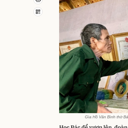
Gìa Hồ Văn Bình thờ Bác
Học Bác để vươn lên, đoàn