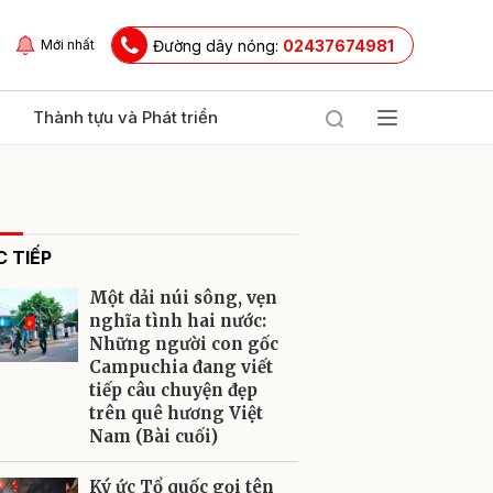
Đường dây nóng:
02437674981
Mới nhất
Thành tựu và Phát triển
 TIẾP
Một dải núi sông, vẹn
nghĩa tình hai nước:
Những người con gốc
Campuchia đang viết
ửi
tiếp câu chuyện đẹp
trên quê hương Việt
Nam (Bài cuối)
Ký ức Tổ quốc gọi tên