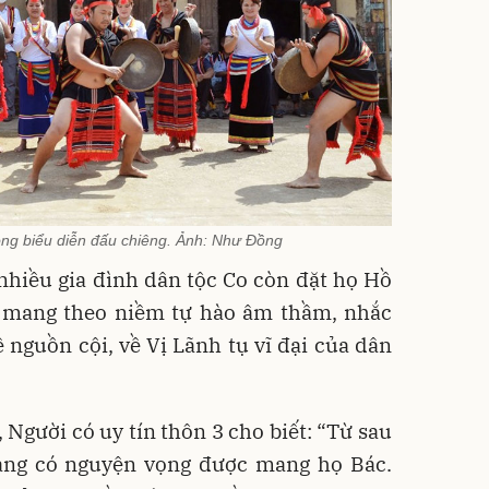
ng biểu diễn đấu chiêng. Ảnh: Như Đồng
nhiều gia đình dân tộc Co còn đặt họ Hồ
n mang theo niềm tự hào âm thầm, nhắc
 nguồn cội, về Vị Lãnh tụ vĩ đại của dân
 Người có uy tín thôn 3 cho biết: “Từ sau
làng có nguyện vọng được mang họ Bác.