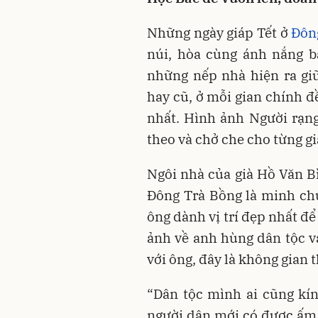
Những ngày giáp Tết ở
Đôn
núi, hòa cùng ánh nắng b
những nếp nhà hiện ra gi
hay cũ, ở mỗi gian chính đề
nhất. Hình ảnh Người rạng
theo và chở che cho từng gi
Ngôi nhà của già Hồ Văn Bì
Đông Trà Bồng là minh chứ
ông dành vị trí đẹp nhất để
ảnh về anh hùng dân tộc v
với ông, đây là không gian t
“Dân tộc mình ai cũng kí
người dân mới có được ấm 