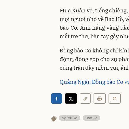
Mùa Xuân về, tiếng chiêng,
mọi người nhớ về Bác Hồ, v
bào Co. Ánh nắng vàng đầ
mắt trẻ thơ, bàn tay gầy nh
Đồng bào Co không chỉ kính
động, đóng góp cho sự phá
cũng tràn đầy niềm vui, ánh
Quảng Ngãi: Đồng bào Co vu
Người Co
Bác Hồ