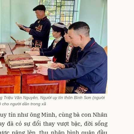
g Triệu Văn Nguyên, Người uy tín thôn Bình Sơn (người
 cho người dân trong xã
 uy tín như ông Minh, cùng bà con Nhân
y đã có sự đổi thay vượt bậc, đời sống
ược nâng lên, thu nhập bình quân đầu