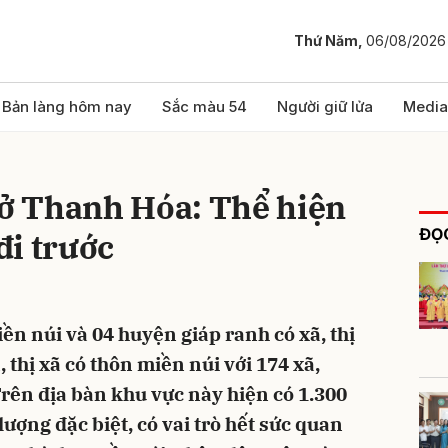
Thứ Năm,
06/08/2026
bình luận
Bản làng hôm nay
Sắc màu 54
Người giữ lửa
Media
 ở Thanh Hóa: Thể hiện
ĐỌC
 đi trước
n núi và 04 huyện giáp ranh có xã, thị
Hủy
G
 thị xã có thôn miền núi với 174 xã,
Trên địa bàn khu vực này hiện có 1.300
 lượng đặc biệt, có vai trò hết sức quan