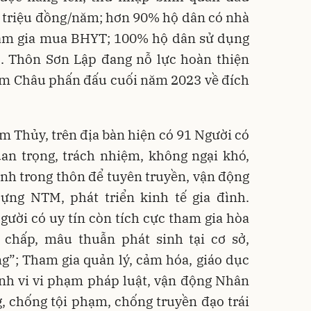
 triệu đồng/năm; hơn 90% hộ dân có nhà
ham gia mua BHYT; 100% hộ dân sử dụng
.. Thôn Sơn Lập đang nỗ lực hoàn thiện
Cẩm Châu phấn đấu cuối năm 2023 về đích
 Thủy, trên địa bàn hiện có 91 Người có
uan trọng, trách nhiệm, không ngại khó,
đình trong thôn để tuyên truyền, vận động
ng NTM, phát triển kinh tế gia đình.
ười có uy tín còn tích cực tham gia hòa
h chấp, mâu thuẫn phát sinh tại cơ sở,
g”; Tham gia quản lý, cảm hóa, giáo dục
nh vi vi phạm pháp luật, vận động Nhân
, chống tội phạm, chống truyền đạo trái