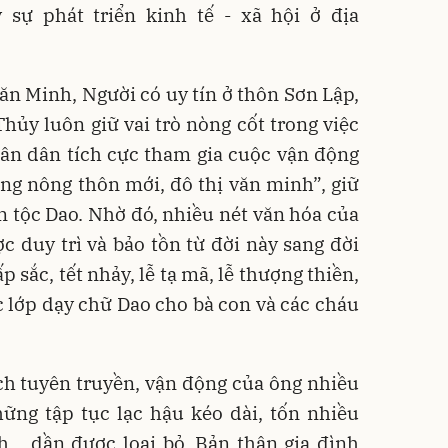
 sự phát triển kinh tế - xã hội ở địa
ăn Minh, Người có uy tín ở thôn Sơn Lập,
ủy luôn giữ vai trò nòng cốt trong việc
ân dân tích cực tham gia cuộc vận động
ng nông thôn mới, đô thị văn minh”, giữ
n tộc Dao. Nhờ đó, nhiều nét văn hóa của
c duy trì và bảo tồn từ đời này sang đời
 sắc, tết nhảy, lễ tạ mã, lễ thượng thiền,
c lớp dạy chữ Dao cho bà con và các cháu
ch tuyên truyền, vận động của ông nhiều
hững tập tục lạc hậu kéo dài, tốn nhiều
h... dần được loại bỏ. Bản thân gia đình