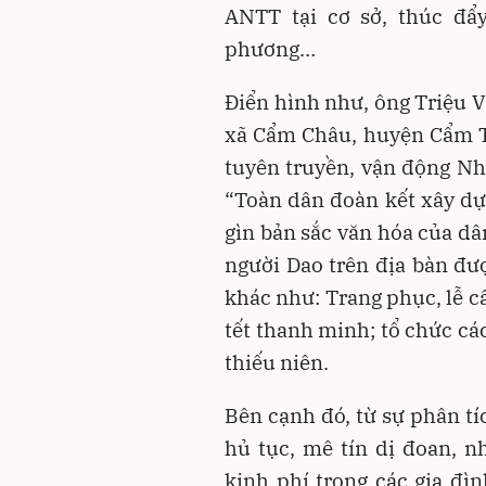
ANTT tại cơ sở, thúc đẩy
phương…
Điển hình như, ông Triệu V
xã Cẩm Châu, huyện Cẩm Th
tuyên truyền, vận động Nh
“Toàn dân đoàn kết xây dự
gìn bản sắc văn hóa của dâ
người Dao trên địa bàn đượ
khác như: Trang phục, lễ cấp
tết thanh minh; tổ chức cá
thiếu niên.
Bên cạnh đó, từ sự phân tí
hủ tục, mê tín dị đoan, n
kinh phí trong các gia đìn