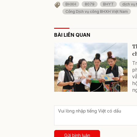
BHXH
8079
BHYT
dịch vụ 
Cổng Dịch vụ công BHXH Việt Nam
BÀI LIÊN QUAN
T
c
Tr
p
vẫ
h
n
Gửi bình luận