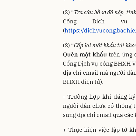
(2) “
Tra cứu hồ sơ đã nộp, tìn
Cổng Dịch vụ
(
https://dichvucong.baohi
(3) “
Cấp lại
mật khẩu tài kho
Quên mật khẩu
trên ứng 
Cổng Dịch vụ công BHXH V
địa chỉ email mà người dân
BHXH điện tử).
- Trường hợp khi đăng ký 
người dân chưa có thông t
sung địa chỉ email qua các
+ Thực hiện việc lập tờ k