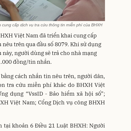
 cung cấp dịch vụ tra cứu thông tin miễn phí của BHXH
, BHXH Việt Nam đã triển khai cung cấp
ứu nêu trên qua đầu số 8079. Khi sử dụng
u này, người dùng sẽ trả cho nhà mạng
 1.000 đồng/tin nhắn.
u bằng cách nhắn tin nêu trên, người dân,
ọn tra cứu miễn phí khác do BHXH Việt
́ng dụng “VssID - Bảo hiểm xã hội số”;
HXH Việt Nam; Cổng Dịch vụ công BHXH
nh tại khoản 6 Điều 21 Luật BHXH: Người