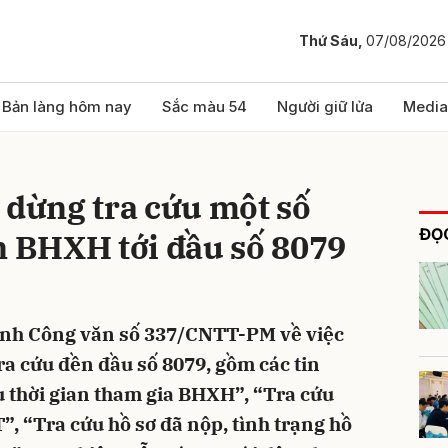
Thứ Sáu,
07/08/2026
bình luận
Bản làng hôm nay
Sắc màu 54
Người giữ lửa
Media
 dừng tra cứu một số
ĐỌC
n BHXH tới đầu số 8079
nh Công văn số 337/CNTT-PM về việc
Hủy
G
ra cứu đền đầu số 8079, gồm các tin
u thời gian tham gia BHXH”, “Tra cứu
, “Tra cứu hồ sơ đã nộp, tình trạng hồ