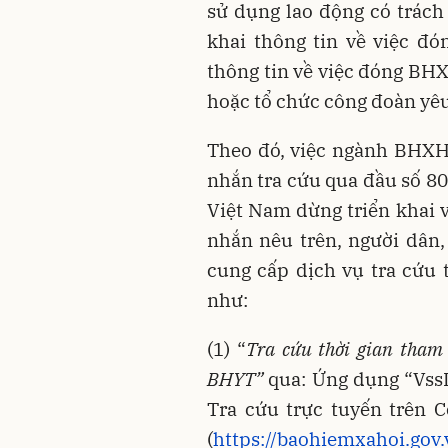
sử dụng lao động có trách
khai thông tin về việc đ
thông tin về việc đóng BHX
hoặc tổ chức công đoàn yêu
Theo đó, việc ngành BHXH
nhắn tra cứu qua đầu số 80
Việt Nam dừng triển khai vi
nhắn nêu trên, người dân
cung cấp dịch vụ tra cứu
như:
(1) “
Tra cứu thời gian tha
BHYT
”
qua:
Ứng dụng “VssI
Tra cứu trực tuyến trên 
(
https://baohiemxahoi.gov.