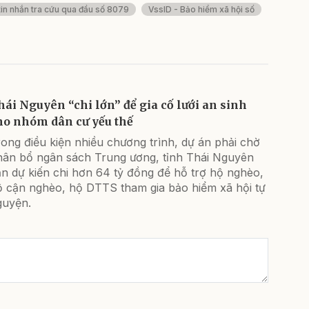
tin nhắn tra cứu qua đầu số 8079
VssID - Bảo hiểm xã hội số
hái Nguyên “chi lớn” để gia cố lưới an sinh
ho nhóm dân cư yếu thế
ong điều kiện nhiều chương trình, dự án phải chờ
hân bổ ngân sách Trung ương, tỉnh Thái Nguyên
n dự kiến chi hơn 64 tỷ đồng để hỗ trợ hộ nghèo,
ộ cận nghèo, hộ DTTS tham gia bảo hiểm xã hội tự
guyện.