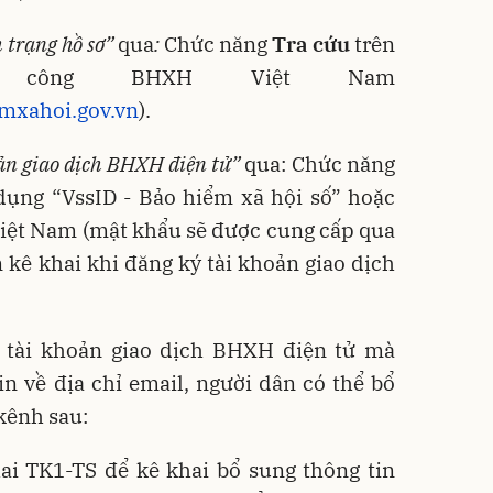
h trạng hồ sơ
”
qua
:
Chức năng
Tra cứu
trên
 công BHXH Việt Nam
emxahoi.gov.vn
).
ản giao dịch BHXH điện tử
”
qua: Chức năng
dụng “VssID - Bảo hiểm xã hội số” hoặc
iệt Nam (mật khẩu sẽ được cung cấp qua
 kê khai khi đăng ký tài khoản giao dịch
tài khoản giao dịch BHXH điện tử mà
in về địa chỉ email, người dân có thể bổ
 kênh sau:
hai TK1-TS để kê khai bổ sung thông tin