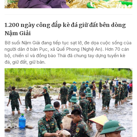
1.200 ngày công đắp kè đá giữ đất bên dòng
Nậm Giải
Bờ suối Nậm Giải đang tiếp tục sạt lở, đe dọa cuộc sống của
người dân ở bản Pục, xã Quế Phong (Nghệ An). Hơn 70 cán
bộ, chiến sĩ và đồng bào Thái đã chung tay dựng tuyến kè
đá, giữ đất, giữ bản.