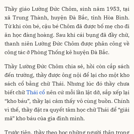
Thầy giáo Lường Đức Chôm, sinh năm 1953, tại
xã Trung Thành, huyện Đà Bắc, tỉnh Hòa Bình.
Từ khi còn bé, cậu bé Chôm đã được bố mẹ cho đi
ăn học đàng hoàng. Sau khi cái bụng đã đầy chữ,
thanh niên Lường Đức Chôm được phân công về
công tác ở Phòng Thống kê huyện Đà Bắc.
Thầy Lường Đức Chôm chia sẻ, hồi còn cắp sách
đến trường, thầy được ông nội để lại cho một kho
sách cổ bằng chữ Thái. Nhưng lúc đó thầy chưa
biết chữ
Thái cổ
nên cứ mỗi lần lật dở, sắp xếp lại
“kho báu”, thầy lại cảm thấy vô cùng buồn. Chính
vì thế, thầy đặt ra quyết tâm học chữ Thái để “giải
mã” kho báu của gia đình mình.
Trước tiên, thầy theo học những người thân trong