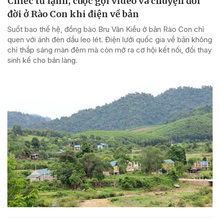
Chiếc tủ lạnh, cuộc gọi video và chuyện đổi
đời ở Rào Con khi điện về bản
Suốt bao thế hệ, đồng bào Bru Vân Kiều ở bản Rào Con chỉ
quen với ánh đèn dầu leo lét. Điện lưới quốc gia về bản không
chỉ thắp sáng màn đêm mà còn mở ra cơ hội kết nối, đổi thay
sinh kế cho bản làng.