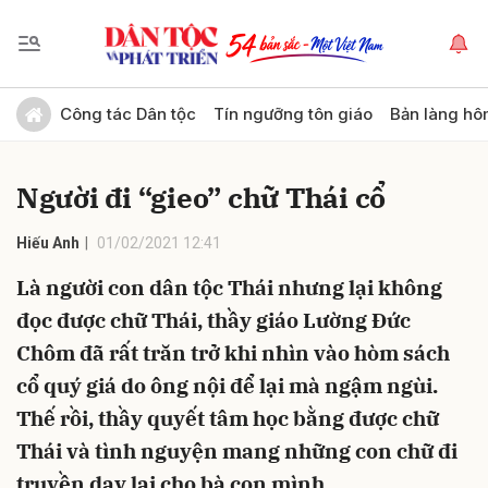
Gửi bình luận
Công tác Dân tộc
Tín ngưỡng tôn giáo
Bản làng hô
Người đi “gieo” chữ Thái cổ
Hiếu Anh
01/02/2021 12:41
Là người con dân tộc Thái nhưng lại không
đọc được chữ Thái, thầy giáo Lường Đức
Hủy
Gửi
Chôm đã rất trăn trở khi nhìn vào hòm sách
cổ quý giá do ông nội để lại mà ngậm ngùi.
Thế rồi, thầy quyết tâm học bằng được chữ
Thái và tình nguyện mang những con chữ đi
truyền dạy lại cho bà con mình.