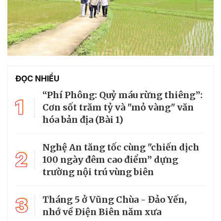
ĐỌC NHIỀU
“Phí Phông: Quỷ máu rừng thiêng”:
1
Cơn sốt trăm tỷ và "mỏ vàng" văn
hóa bản địa (Bài 1)
Nghệ An tăng tốc cùng "chiến dịch
2
100 ngày đêm cao điểm” dựng
trường nội trú vùng biên
3
Tháng 5 ở Vũng Chùa - Đảo Yến,
nhớ về Điện Biên năm xưa