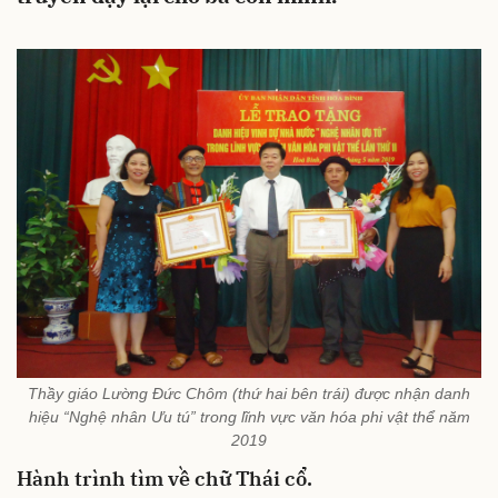
Thầy giáo Lường Đức Chôm (thứ hai bên trái) được nhận danh
hiệu “Nghệ nhân Ưu tú” trong lĩnh vực văn hóa phi vật thể năm
2019
Hành trình tìm về chữ Thái cổ.