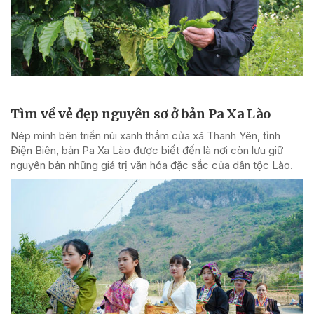
Tìm về vẻ đẹp nguyên sơ ở bản Pa Xa Lào
Nép mình bên triền núi xanh thẳm của xã Thanh Yên, tỉnh
Điện Biên, bản Pa Xa Lào được biết đến là nơi còn lưu giữ
nguyên bản những giá trị văn hóa đặc sắc của dân tộc Lào.