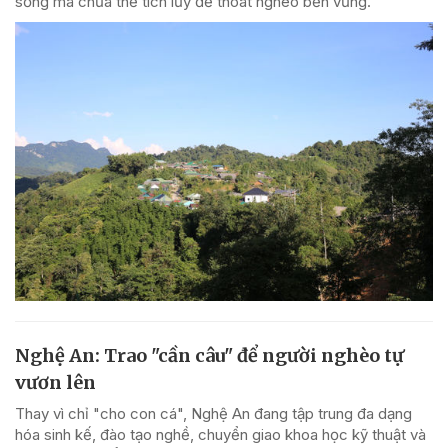
sống mà chưa thể tích lũy để thoát nghèo bền vững.
Nghệ An: Trao "cần câu" để người nghèo tự
vươn lên
Thay vì chỉ "cho con cá", Nghệ An đang tập trung đa dạng
hóa sinh kế, đào tạo nghề, chuyển giao khoa học kỹ thuật và