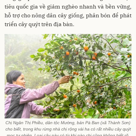
tiêu quốc gia về giảm nghèo nhanh và bền vững,
hỗ trợ cho nông dân cây giống, phân bón để phát
triển cây quýt trên địa bàn.
Chị Ngân Thị Phiều, dân tộc Mường, bản Pà Ban (xã Thành Sơn)
cho biết, trong khu rừng nhà chị rộng vài ha có rất nhiều cây quýt
mọc tự nhiên. Loại cây này có từ khi nào chị cũng không biết rõ,