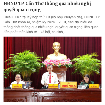
HĐND TP. Cần Thơ thông qua nhiều nghị
quyết quan trọng
Chiều 30/7, tại Kỳ họp thứ Tư (kỳ họp chuyên đề), HĐND TP.
Cần Thơ khóa XI, nhiệm kỳ 2026 - 2031, các đại biểu đã
thống nhất thông qua nhiều nghị quyết quan trọng, liên quan
đến phát triển kinh tế - xã hội, an sinh,...