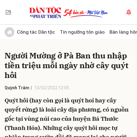
Gửi bình luận
Công tác Dân tộc
Tín ngưỡng tôn giáo
Bản làng hô
Người Mường ở Pà Ban thu nhập
tiền triệu mỗi ngày nhờ cây quýt
hôi
Quỳnh Trâm
10/02/2022 12:05
Hủy
Gửi
Quýt hôi (hay còn gọi là quýt hoi hay cây
quyết rừng) là loài cây địa phương, có nguồn
gốc tại vùng núi cao của huyện Bá Thước
(Thanh Hóa). Những cây quýt hôi mọc tự