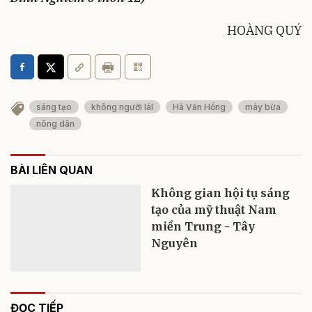
HOÀNG QUÝ
sáng tạo
không người láI
Hà Văn Hồng
máy bừa
nông dân
BÀI LIÊN QUAN
Không gian hội tụ sáng
tạo của mỹ thuật Nam
miền Trung - Tây
Nguyên
ĐỌC TIẾP