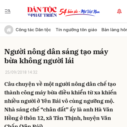
Gửi bình luận
Công tác Dân tộc
Tín ngưỡng tôn giáo
Bản làng hô
Người nông dân sáng tạo máy
bừa không người lái
25/09/2018 14:32
Câu chuyện về một người nông dân chế tạo
Hủy
Gửi
thành công máy bừa điều khiển từ xa khiến
nhiều người ở Yên Bái vô cùng ngưỡng mộ.
Nhà sáng chế “chân đất” ấy là anh Hà Văn
Hồng ở thôn 12, xã Tân Thịnh, huyện Văn
Chấn (Yên Bái).