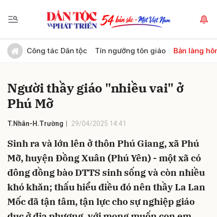
Gửi bình luận
Công tác Dân tộc
Tín ngưỡng tôn giáo
Bản làng hô
Người thầy giáo "nhiều vai" ở
Phú Mỡ
T.Nhân-H.Trường
29/04/2025 14:41
Sinh ra và lớn lên ở thôn Phú Giang, xã Phú
Hủy
Gửi
Mỡ, huyện Đồng Xuân (Phú Yên) - một xã có
đông đồng bào DTTS sinh sống và còn nhiều
khó khăn; thấu hiểu điều đó nên thầy La Lan
Mốc đã tận tâm, tận lực cho sự nghiệp giáo
dục ở địa phương, với mong muốn con em