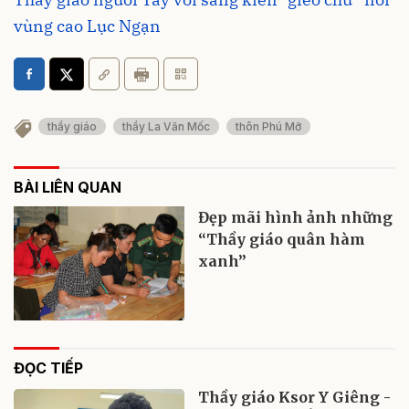
vùng cao Lục Ngạn
thầy giáo
thầy La Văn Mốc
thôn Phú Mỡ
BÀI LIÊN QUAN
Đẹp mãi hình ảnh những
“Thầy giáo quân hàm
xanh”
ĐỌC TIẾP
Thầy giáo Ksor Y Giêng -