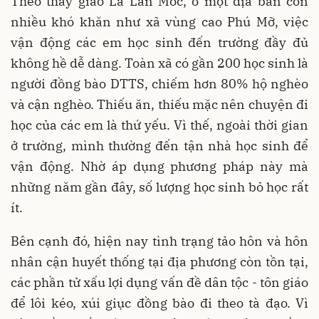
Theo thầy giáo La Lan Mốc, ở một địa bàn còn
nhiều khó khăn như xã vùng cao Phú Mỡ, việc
vận động các em học sinh đến trường đầy đủ
không hề dễ dàng. Toàn xã có gần 200 học sinh là
người đồng bào DTTS, chiếm hơn 80% hộ nghèo
và cận nghèo. Thiếu ăn, thiếu mặc nên chuyện đi
học của các em là thứ yếu. Vì thế, ngoài thời gian
ở trường, mình thường đến tận nhà học sinh để
vận động. Nhờ áp dụng phương pháp này mà
những năm gần đây, số lượng học sinh bỏ học rất
ít.
Bên cạnh đó, hiện nay tình trạng tảo hôn và hôn
nhân cận huyết thống tại địa phương còn tồn tại,
các phần tử xấu lợi dụng vấn đề dân tộc - tôn giáo
để lôi kéo, xúi giục đồng bào đi theo tà đạo. Vì