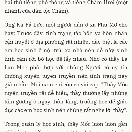
hai thứ tiếng phổ thông và tiếng Chăm Hroi (một
nhánh của dân tộc Chăm).
Ông Ka Pá Lực, một người dân ở xã Phú Mỡ cho
hay: Trước đây, tình trạng tảo hôn và hôn nhân
cận huyết ở địa phương rất nhiều, đặc biệt là các
em học sinh ở nội trú, xa nhà nên dễ nảy sinh
tình cảm rồi bỏ học để lấy nhau. Nhờ có thầy La
Lan Mốc phối hợp với những Người có uy tín
thường xuyên tuyên truyền nên tình trạng này
giảm hẳn. Mỗi năm chỉ còn có vài cặp. "Thầy Mốc
tuyên truyền rất dễ hiểu, thầy thường lấy những
tấm gương ở ngay thôn làng, trường học để giáo
dục các em học sinh nên chúng rất nghe lời thầy".
Trong quản lý học sinh, thầy Mốc luôn luôn gần