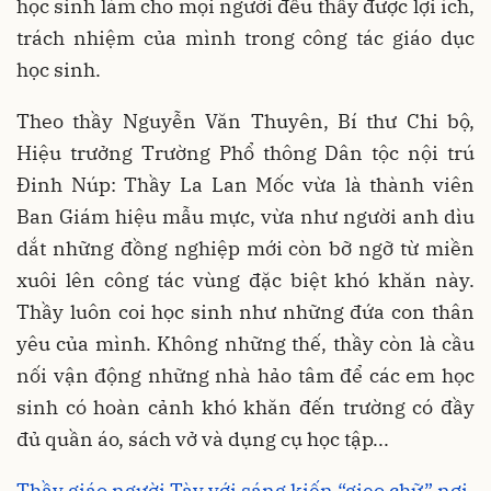
học sinh làm cho mọi người đều thấy được lợi ích,
trách nhiệm của mình trong công tác giáo dục
học sinh.
Theo thầy Nguyễn Văn Thuyên, Bí thư Chi bộ,
Hiệu trưởng Trường Phổ thông Dân tộc nội trú
Đinh Núp: Thầy La Lan Mốc vừa là thành viên
Ban Giám hiệu mẫu mực, vừa như người anh dìu
dắt những đồng nghiệp mới còn bỡ ngỡ từ miền
xuôi lên công tác vùng đặc biệt khó khăn này.
Thầy luôn coi học sinh như những đứa con thân
yêu của mình. Không những thế, thầy còn là cầu
nối vận động những nhà hảo tâm để các em học
sinh có hoàn cảnh khó khăn đến trường có đầy
đủ quần áo, sách vở và dụng cụ học tập...
Thầy giáo người Tày với sáng kiến “gieo chữ” nơi