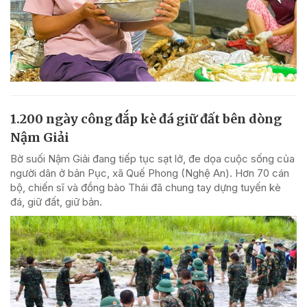
1.200 ngày công đắp kè đá giữ đất bên dòng
Nậm Giải
Bờ suối Nậm Giải đang tiếp tục sạt lở, đe dọa cuộc sống của
người dân ở bản Pục, xã Quế Phong (Nghệ An). Hơn 70 cán
bộ, chiến sĩ và đồng bào Thái đã chung tay dựng tuyến kè
đá, giữ đất, giữ bản.