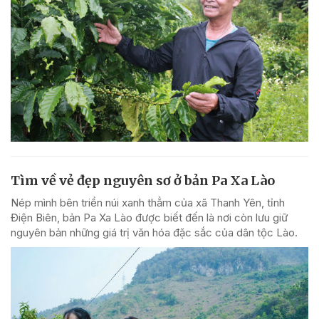
Tìm về vẻ đẹp nguyên sơ ở bản Pa Xa Lào
Nép mình bên triền núi xanh thẳm của xã Thanh Yên, tỉnh
Điện Biên, bản Pa Xa Lào được biết đến là nơi còn lưu giữ
nguyên bản những giá trị văn hóa đặc sắc của dân tộc Lào.