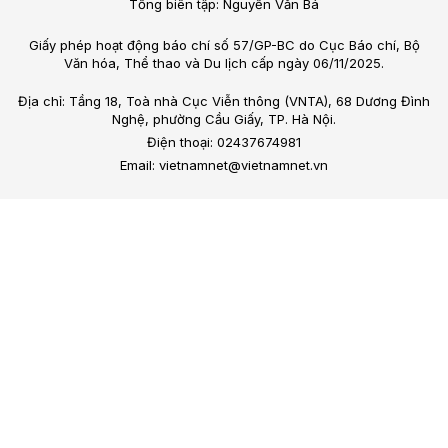
Tổng biên tập: Nguyễn Văn Bá
Giấy phép hoạt động báo chí số 57/GP-BC do Cục Báo chí, Bộ
Văn hóa, Thể thao và Du lịch cấp ngày 06/11/2025.
Địa chỉ: Tầng 18, Toà nhà Cục Viễn thông (VNTA), 68 Dương Đình
Nghệ, phường Cầu Giấy, TP. Hà Nội.
Điện thoại: 02437674981
Email: vietnamnet@vietnamnet.vn