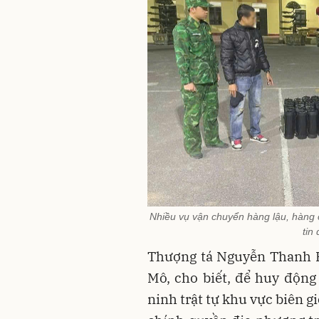
Nhiều vụ vận chuyển hàng lậu, hàng c
tin
Thượng tá Nguyễn Thanh H
Mô, cho biết, để huy động
ninh trật tự khu vực biên g