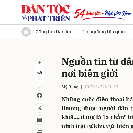
Gửi 
Công tác Dân tộc
Tín ngưỡng tôn giáo
Nguồn tin từ dâ
nơi biên giới
Mỹ Dung
10/06/2026 10:13
Những cuộc điện thoại bá
thường được người dân p
khơi..., đang là 'lá chắn"
ninh trật tự khu vực biên g