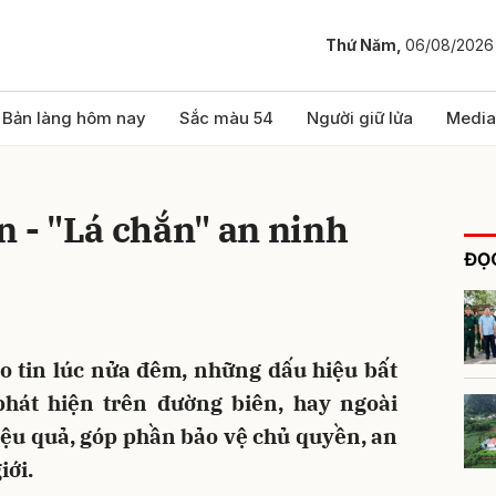
Thứ Năm,
06/08/2026
bình luận
Bản làng hôm nay
Sắc màu 54
Người giữ lửa
Media
n - "Lá chắn" an ninh
ĐỌC
o tin lúc nửa đêm, những dấu hiệu bất
Hủy
G
hát hiện trên đường biên, hay ngoài
 hiệu quả, góp phần bảo vệ chủ quyền, an
iới.