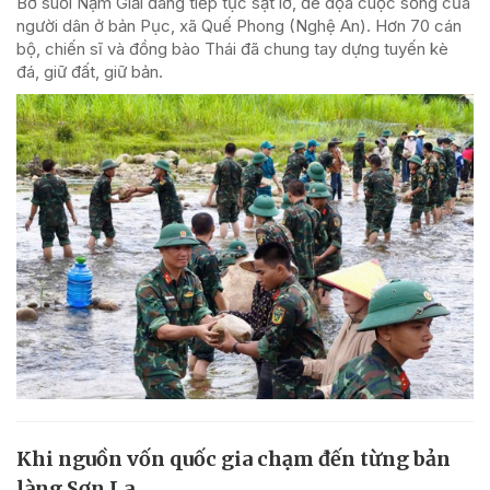
Bờ suối Nậm Giải đang tiếp tục sạt lở, đe dọa cuộc sống của
người dân ở bản Pục, xã Quế Phong (Nghệ An). Hơn 70 cán
bộ, chiến sĩ và đồng bào Thái đã chung tay dựng tuyến kè
đá, giữ đất, giữ bản.
Khi nguồn vốn quốc gia chạm đến từng bản
làng Sơn La