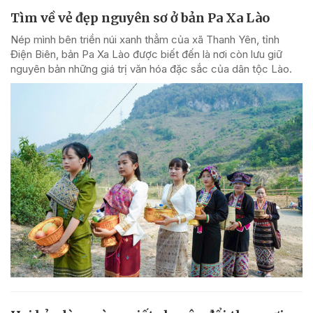
Tìm về vẻ đẹp nguyên sơ ở bản Pa Xa Lào
Nép mình bên triền núi xanh thẳm của xã Thanh Yên, tỉnh
Điện Biên, bản Pa Xa Lào được biết đến là nơi còn lưu giữ
nguyên bản những giá trị văn hóa đặc sắc của dân tộc Lào.