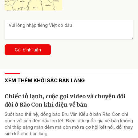
Gửi bình luận
XEM THÊM KHỞI SẮC BẢN LÀNG
Chiếc tủ lạnh, cuộc gọi video và chuyện đổi
đời ở Rào Con khi điện về bản
Suốt bao thế hệ, đồng bào Bru Vân Kiều ở bản Rào Con chỉ
quen với ánh đèn dầu leo lét. Điện lưới quốc gia về bản không
chỉ thắp sáng màn đêm mà còn mở ra cơ hội kết nối, đổi thay
sinh kế cho bản làng.