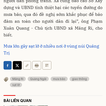
người dân phòng tránh. Xã cũng báo cáo Sở Xây
dựng và UBND tỉnh thiệt hại các tuyến đường do
mưa bão, qua đó đề nghị sớm khắc phục để bảo
đảm an toàn cho người dân đi lại”, ông Phạm
Xuân Quang - Chủ tịch UBND xã Măng Ri, cho
biết.
Mưa lớn gây sạt lở ở nhiều nơi ở vùng núi Quảng
Trị
Măng Ri
Quảng Ngãi
mưa bão
giao thông
sạt lở
BÀI LIÊN QUAN