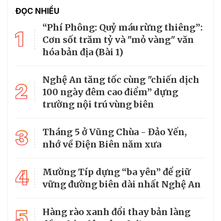
ĐỌC NHIỀU
“Phí Phông: Quỷ máu rừng thiêng”:
1
Cơn sốt trăm tỷ và "mỏ vàng" văn
hóa bản địa (Bài 1)
Nghệ An tăng tốc cùng "chiến dịch
2
100 ngày đêm cao điểm” dựng
trường nội trú vùng biên
3
Tháng 5 ở Vũng Chùa - Đảo Yến,
nhớ về Điện Biên năm xưa
4
Mường Típ dựng “ba yên” để giữ
vững đường biên dài nhất Nghệ An
5
Hàng rào xanh đổi thay bản làng