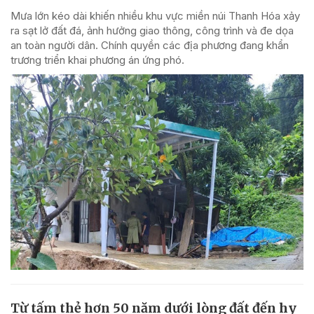
Mưa lớn kéo dài khiến nhiều khu vực miền núi Thanh Hóa xảy
ra sạt lở đất đá, ảnh hưởng giao thông, công trình và đe dọa
an toàn người dân. Chính quyền các địa phương đang khẩn
trương triển khai phương án ứng phó.
Từ tấm thẻ hơn 50 năm dưới lòng đất đến hy