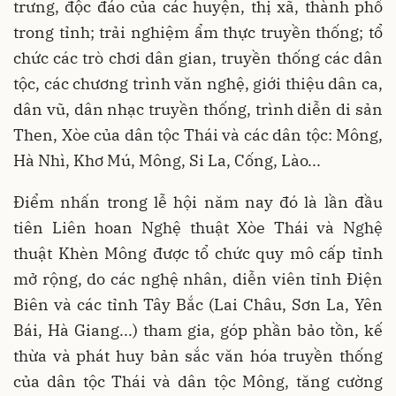
trưng, độc đáo của các huyện, thị xã, thành phố
trong tỉnh; trải nghiệm ẩm thực truyền thống; tổ
chức các trò chơi dân gian, truyền thống các dân
tộc, các chương trình văn nghệ, giới thiệu dân ca,
dân vũ, dân nhạc truyền thống, trình diễn di sản
Then, Xòe của dân tộc Thái và các dân tộc: Mông,
Hà Nhì, Khơ Mú, Mông, Si La, Cống, Lào...
Điểm nhấn trong lễ hội năm nay đó là lần đầu
tiên Liên hoan Nghệ thuật Xòe Thái và Nghệ
thuật Khèn Mông được tổ chức quy mô cấp tỉnh
mở rộng, do các nghệ nhân, diễn viên tỉnh Điện
Biên và các tỉnh Tây Bắc (Lai Châu, Sơn La, Yên
Bái, Hà Giang...) tham gia, góp phần bảo tồn, kế
thừa và phát huy bản sắc văn hóa truyền thống
của dân tộc Thái và dân tộc Mông, tăng cường