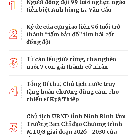
1
Người đồng đội 99 tuổi nghẹn ngào
tiễn biệt Anh hùng La Văn Cầu
Ký ức của cựu giao liên 96 tuổi trở
2
thành “tấm bản đồ” tìm hài cốt
đồng đội
3
Từ căn lều giữa rừng, cha nghèo
nuôi 7 con gái thành cử nhân
Tổng Bí thư, Chủ tịch nước truy
4
tặng huân chương dũng cảm cho
chiến sĩ Kpă Thiêp
Chủ tịch UBND tỉnh Ninh Bình làm
5
Trưởng Ban Chỉ đạo Chương trình
MTQG giai đoạn 2026 - 2030 của