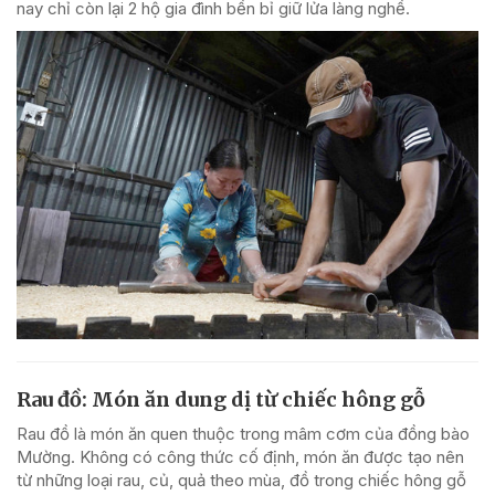
nay chỉ còn lại 2 hộ gia đình bền bỉ giữ lửa làng nghề.
Rau đồ: Món ăn dung dị từ chiếc hông gỗ
Rau đồ là món ăn quen thuộc trong mâm cơm của đồng bào
Mường. Không có công thức cố định, món ăn được tạo nên
từ những loại rau, củ, quả theo mùa, đồ trong chiếc hông gỗ