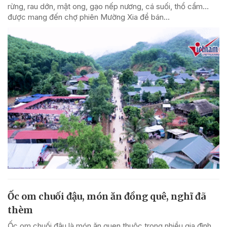
rừng, rau dớn, mật ong, gạo nếp nương, cá suối, thổ cẩm…
được mang đến chợ phiên Mường Xia để bán...
Ốc om chuối đậu, món ăn đồng quê, nghĩ đã
thèm
Ốc om chuối đậu là món ăn quen thuộc trong nhiều gia đình