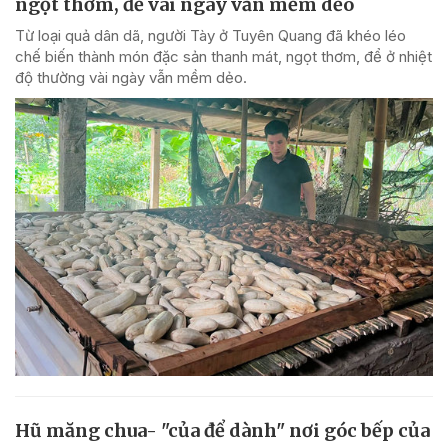
ngọt thơm, để vài ngày vẫn mềm dẻo
Từ loại quả dân dã, người Tày ở Tuyên Quang đã khéo léo
chế biến thành món đặc sản thanh mát, ngọt thơm, để ở nhiệt
độ thường vài ngày vẫn mềm dẻo.
Hũ măng chua- "của để dành" nơi góc bếp của