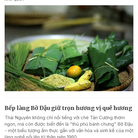
Bếp làng Bờ Đậu giữ trọn hương vị quê hương
Thái Nguyên không chỉ nổi tiếng với chè Tân Cương thơm
ngon, mà còn được biết đến là “thủ phủ bánh chưng” Bờ Đậu
- một biểu tượng ẩm thực gắn với văn hóa và sinh kế của một
làng nghề nổi lên từ thập niên 1960.