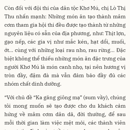
Còn đối với đội thi của dân tộc Khơ Mú, chị Lò Thị
Thu nhấn mạnh: Những món ăn tạo thành mâm
cơm tham gia hội thi đều được tạo thành từ những
nguyên liệu có sẵn của địa phương, như: Thịt lợn,
gạo nếp, các gia vị như mắc kén, hạt dổi, muối,
ớt… cùng với những loại rau nho, rau rừng... Đặc
biệt không thể thiếu những món ăn đặc trưng của
người Khơ Mú là món canh nhọ, tại nên hương vị
tròn đầy, đậm đà mà vẫn đảm bảo đầy đủ các
nhóm chất dinh dưỡng.
“Với chủ đề “Ka găng giông mạ” (sum vầy), chúng
tôi mong muốn sẽ tạo được cho du khách cảm
hứng về mâm cơm dân dã, đời thường, để sau
mỗi thời gian làm việc mệt mỏi, các thành viên