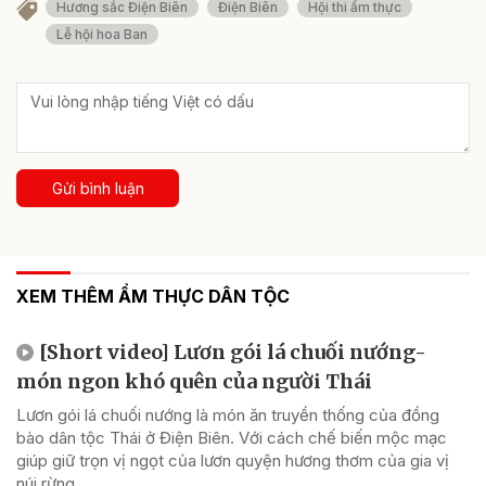
Hương sắc Điện Biên
Điện Biên
Hội thi ẩm thực
Lễ hội hoa Ban
Gửi bình luận
XEM THÊM ẨM THỰC DÂN TỘC
[Short video] Lươn gói lá chuối nướng-
món ngon khó quên của người Thái
Lươn gói lá chuối nướng là món ăn truyền thống của đồng
bào dân tộc Thái ở Điện Biên. Với cách chế biến mộc mạc
giúp giữ trọn vị ngọt của lươn quyện hương thơm của gia vị
núi rừng