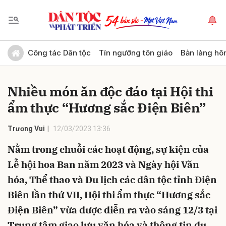
Gửi bình luận
Công tác Dân tộc
Tín ngưỡng tôn giáo
Bản làng hô
Nhiều món ăn độc đáo tại Hội thi
ẩm thực “Hương sắc Điện Biên”
Trương Vui
12/03/2023 13:36
Nằm trong chuỗi các hoạt động, sự kiện của
Hủy
Gửi
Lễ hội hoa Ban năm 2023 và Ngày hội Văn
hóa, Thể thao và Du lịch các dân tộc tỉnh Điện
Biên lần thứ VII, Hội thi ẩm thực “Hương sắc
Điện Biên” vừa được diễn ra vào sáng 12/3 tại
Trung tâm giao lưu văn hóa và thông tin du