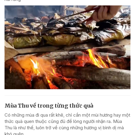
Mùa Thu về trong từng thức quà
Có những mùa đi qua rất khẽ, chỉ cần một mùi hương hay một
thức quà quen thuộc cũng đủ để lòng người nhận ra. Mùa
Thu là như thế, luôn trở về cùng những hương vị bình dị mà
khó quên