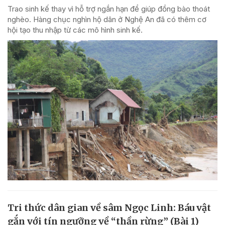
Trao sinh kế thay vì hỗ trợ ngắn hạn để giúp đồng bào thoát
nghèo. Hàng chục nghìn hộ dân ở Nghệ An đã có thêm cơ
hội tạo thu nhập từ các mô hình sinh kế.
Tri thức dân gian về sâm Ngọc Linh: Báu vật
gắn với tín ngưỡng về “thần rừng” (Bài 1)