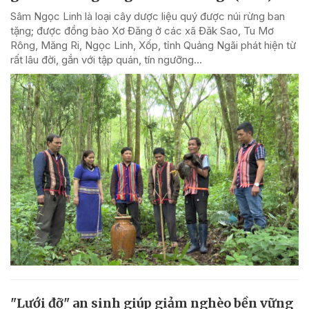
Sâm Ngọc Linh là loại cây dược liệu quý được núi rừng ban
tặng; được đồng bào Xơ Đăng ở các xã Đăk Sao, Tu Mơ
Rông, Măng Ri, Ngọc Linh, Xốp, tỉnh Quảng Ngãi phát hiện từ
rất lâu đời, gắn với tập quán, tín ngưỡng...
"Lưới đỡ" an sinh giúp giảm nghèo bền vững