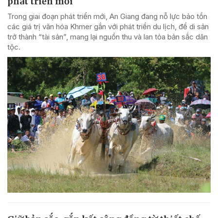
phát triển mới
Trong giai đoạn phát triển mới, An Giang đang nỗ lực bảo tồn
các giá trị văn hóa Khmer gắn với phát triển du lịch, để di sản
trở thành “tài sản”, mang lại nguồn thu và lan tỏa bản sắc dân
tộc.