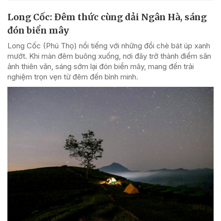
Long Cốc: Đêm thức cùng dải Ngân Hà, sáng
đón biển mây
Long Cốc (Phú Thọ) nổi tiếng với những đồi chè bát úp xanh
mướt. Khi màn đêm buông xuống, nơi đây trở thành điểm săn
ảnh thiên văn, sáng sớm lại đón biển mây, mang đến trải
nghiệm trọn vẹn từ đêm đến bình minh.