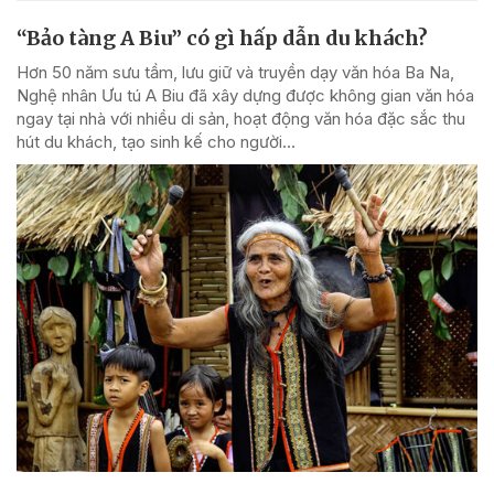
“Bảo tàng A Biu” có gì hấp dẫn du khách?
Hơn 50 năm sưu tầm, lưu giữ và truyền dạy văn hóa Ba Na,
Nghệ nhân Ưu tú A Biu đã xây dựng được không gian văn hóa
ngay tại nhà với nhiều di sản, hoạt động văn hóa đặc sắc thu
hút du khách, tạo sinh kế cho người...