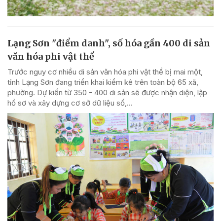
Lạng Sơn "điểm danh", số hóa gần 400 di sản
văn hóa phi vật thể
Trước nguy cơ nhiều di sản văn hóa phi vật thể bị mai một,
tỉnh Lạng Sơn đang triển khai kiểm kê trên toàn bộ 65 xã,
phường. Dự kiến từ 350 - 400 di sản sẽ được nhận diện, lập
hồ sơ và xây dựng cơ sở dữ liệu số,...