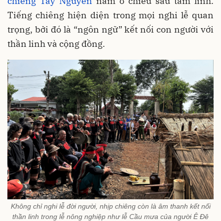
chiêng Tây Nguyên
nằm ở chiều sâu tâm linh.
Tiếng chiêng hiện diện trong mọi nghi lễ quan
trọng, bởi đó là “ngôn ngữ” kết nối con người với
thần linh và cộng đồng.
Không chỉ nghi lễ đời người, nhịp chiêng còn là âm thanh kết nối
thần linh trong lễ nông nghiệp như lễ Cầu mưa của người Ê Đê