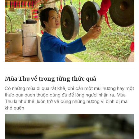
Mùa Thu về trong từng thức quà
Có những mùa đi qua rất khẽ, chỉ cần một mùi hương hay một
thức quà quen thuộc cũng đủ để lòng người nhận ra. Mùa
Thu là như thế, luôn trở về cùng những hương vị bình dị mà
khó quên