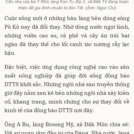
Căn nhà của bà Y Nhớ, làng Kon Tu Jốp 1, xã Đăk Tô đang hoàn
thiện để gia đình chuẩn bị đón Tết. (Ảnh: Ngọc Chí)
Cuộc sống mới ở những bản làng bên dòng sông
Pô Kô nay đã đổi thay. Nhờ dòng nước ngọt lành,
những vườn cao su, cà phê và cây ăn trái bạt
ngàn đã thay thế cho lối canh tác nương rẫy lạc
hậu.
Đặc biệt, việc ứng dụng công nghệ cao vào sản
xuất nông nghiệp đã giúp đời sống đồng bào
DTTS khởi sắc. Những ngôi nhà sàn truyền thống
giờ đây nằm xen kẽ bên những ngôi nhà xây kiên
cố, khang trang, minh chứng cho sự thay đổi về
kinh tế của đồng bào DTTS nơi đây.
Ông A Bu, làng Broong Mỹ, xã Đăk Môn chia sẻ:
Với sự quan tâm đầu tư của Đảng, Nhà nước, làng