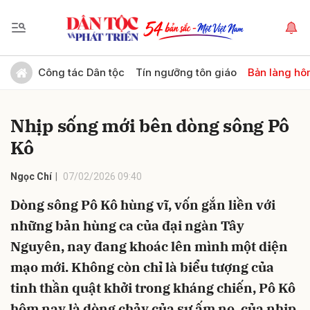
Gửi bình luận
Công tác Dân tộc
Tín ngưỡng tôn giáo
Bản làng hô
Nhịp sống mới bên dòng sông Pô
Kô
Ngọc Chí
07/02/2026 09:40
Dòng sông Pô Kô hùng vĩ, vốn gắn liền với
Hủy
Gửi
những bản hùng ca của đại ngàn Tây
Nguyên, nay đang khoác lên mình một diện
mạo mới. Không còn chỉ là biểu tượng của
tinh thần quật khởi trong kháng chiến, Pô Kô
hôm nay là dòng chảy của sự ấm no, của nhịp