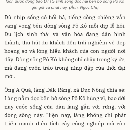
luôn được đồng bào DTTS sinh sống dọc hai bên bờ sông Pô Kô
gìn giữ và phát huy. (Ảnh: Ngọc Chí)
Dù nhịp sống có hối hả, tiếng cồng chiêng vẫn
vang vọng bên dòng sông Pô Kô mỗi dịp lễ hội.
Du lịch sinh thái và văn hóa đang dần hình
thành, thu hút du khách đến trải nghiệm vẻ đẹp
hoang sơ và lòng hiếu khách của con người nơi
đây. Dòng sông Pô Kô không chỉ chảy trong ký ức,
mà đang cuộn trào trong nhịp đập của thời đại
mới.
Ông A Quá, làng Đăk Răng, xã Dục Nông chia sẻ:
Làng nằm dọc bên bờ sông Pô Kô hùng vĩ, bao đời
nay cuộc sống của dân làng gắn với rừng, với
dòng sông này. Hiện nay, làng không chỉ phát
triển mạnh diện tích cây công nghiệp mà còn