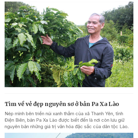
Tìm về vẻ đẹp nguyên sơ ở bản Pa Xa Lào
Nép mình bên triền núi xanh thẳm của xã Thanh Yên, tỉnh
Điện Biên, bản Pa Xa Lào được biết đến là nơi còn lưu giữ
nguyên bản những giá trị văn hóa đặc sắc của dân tộc Lào.