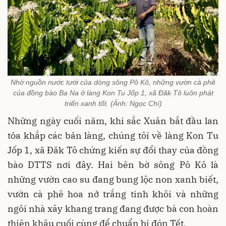
Nhờ nguồn nước tưới của dòng sông Pô Kô, những vườn cà phê
của đồng bào Ba Na ở làng Kon Tu Jốp 1, xã Đăk Tô luôn phát
triển xanh tốt. (Ảnh: Ngọc Chí)
Những ngày cuối năm, khi sắc Xuân bắt đầu lan
tỏa khắp các bản làng, chúng tôi về làng Kon Tu
Jốp 1, xã Đăk Tô chứng kiến sự đổi thay của đồng
bào DTTS nơi đây. Hai bên bờ sông Pô Kô là
những vườn cao su đang bung lộc non xanh biết,
vườn cà phê hoa nở trắng tinh khôi và những
ngôi nhà xây khang trang đang được bà con hoàn
thiện khâu cuối cùng để chuẩn bị đón Tết.