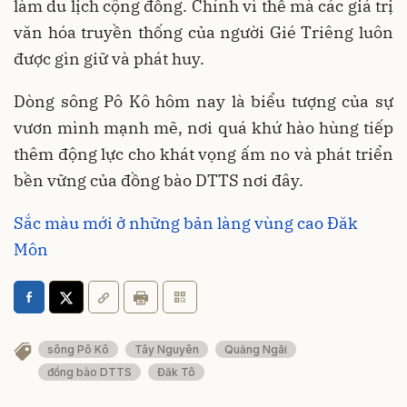
làm du lịch cộng đồng. Chính vì thế mà các giá trị
văn hóa truyền thống của người Gié Triêng luôn
được gìn giữ và phát huy.
Dòng sông Pô Kô hôm nay là biểu tượng của sự
vươn mình mạnh mẽ, nơi quá khứ hào hùng tiếp
thêm động lực cho khát vọng ấm no và phát triển
bền vững của đồng bào DTTS nơi đây.
Sắc màu mới ở những bản làng vùng cao Đăk
Môn
sông Pô Kô
Tây Nguyên
Quảng Ngãi
đồng bào DTTS
Đăk Tô