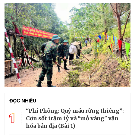
ĐỌC NHIỀU
“Phí Phông: Quỷ máu rừng thiêng”:
1
Cơn sốt trăm tỷ và "mỏ vàng" văn
hóa bản địa (Bài 1)