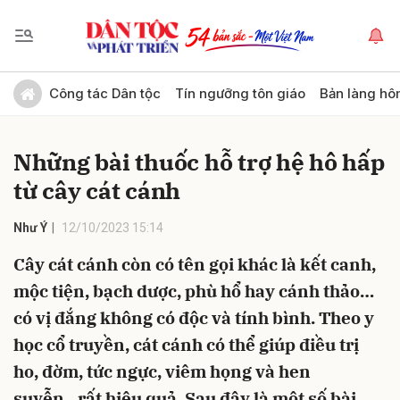
Gửi bình luận
Công tác Dân tộc
Tín ngưỡng tôn giáo
Bản làng hô
Những bài thuốc hỗ trợ hệ hô hấp
từ cây cát cánh
Như Ý
12/10/2023 15:14
Cây cát cánh còn có tên gọi khác là kết canh,
Hủy
Gửi
mộc tiện, bạch dược, phù hổ hay cánh thảo…
có vị đắng không có độc và tính bình. Theo y
học cổ truyền, cát cánh có thể giúp điều trị
ho, đờm, tức ngực, viêm họng và hen
suyễn...rất hiệu quả. Sau đây là một số bài