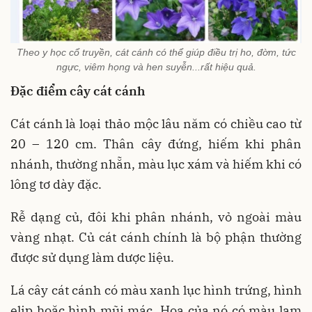
Theo y học cổ truyền, cát cánh có thể giúp điều trị ho, đờm, tức
ngực, viêm họng và hen suyễn...rất hiệu quả.
Đặc điểm cây cát cánh
Cát cánh là loại thảo mộc lâu năm có chiều cao từ
20 – 120 cm. Thân cây đứng, hiếm khi phân
nhánh, thường nhẵn, màu lục xám và hiếm khi có
lông tơ dày đặc.
Rễ dạng củ, đôi khi phân nhánh, vỏ ngoài màu
vàng nhạt. Củ cát cánh chính là bộ phận thường
được sử dụng làm dược liệu.
Lá cây cát cánh có màu xanh lục hình trứng, hình
elip hoặc hình mũi mác. Hoa của nó có màu lam