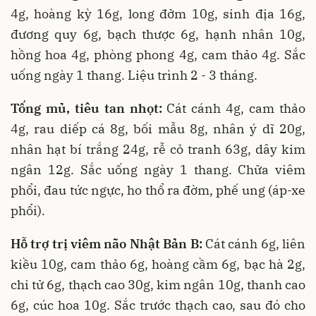
4g, hoàng kỳ 16g, long đởm 10g, sinh địa 16g,
đương quy 6g, bạch thược 6g, hạnh nhân 10g,
hồng hoa 4g, phòng phong 4g, cam thảo 4g. Sắc
uống ngày 1 thang. Liệu trình 2 - 3 tháng.
Tống mủ, tiêu tan nhọt:
Cát cánh 4g, cam thảo
4g, rau diếp cá 8g, bối mẫu 8g, nhân ý dĩ 20g,
nhân hạt bí trắng 24g, rễ cỏ tranh 63g, dây kim
ngân 12g. Sắc uống ngày 1 thang. Chữa viêm
phổi, đau tức ngực, ho thổ ra đờm, phế ung (áp-xe
phổi).
Hỗ trợ trị viêm não Nhật Bản B:
Cát cánh 6g, liên
kiều 10g, cam thảo 6g, hoàng cầm 6g, bạc hà 2g,
chi tử 6g, thạch cao 30g, kim ngân 10g, thanh cao
6g, cúc hoa 10g. Sắc trước thạch cao, sau đó cho