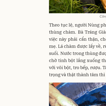
Côn
Theo tục lệ, người Nùng p
thùng chàm. Bà Tráng Già
việc này phải cẩn thận, ch
mẹ. Lá chàm được lấy về, r
suối. Nước trong thùng đư
chờ tinh bột lắng xuống th
với vôi bột, tro bếp, rượu.
trọng và thật thành tâm t