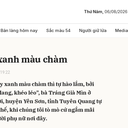
Thứ Năm,
06/08/2026
bình luận
Bản làng hôm nay
Sắc màu 54
Người giữ lửa
Media
 xanh màu chàm
19:22
ay xanh màu chàm thì tự hào lắm, bởi
đang, khéo léo", bà Tráng Già Mìn ở
Hủy
G
i, huyện Yên Sơn, tỉnh Tuyên Quang tự
thế, khi chúng tôi tò mò cứ ngắm mãi
ời phụ nữ nơi đây.