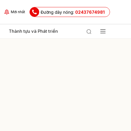
Đường dây nóng:
02437674981
Mới nhất
Thành tựu và Phát triển
ửi