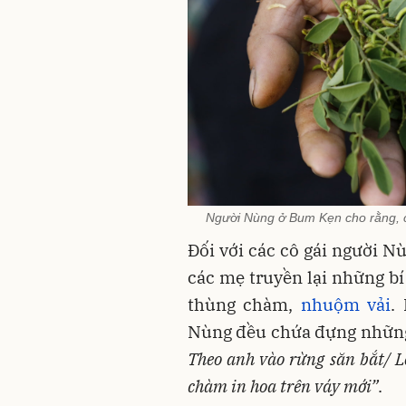
Người Nùng ở Bum Kẹn cho rằng, câ
Đối với các cô gái người Nù
các mẹ truyền lại những b
thùng chàm,
nhuộm vải
.
Nùng đều chứa đựng những
Theo anh vào rừng săn bắt/ L
chàm in hoa trên váy mới”
.