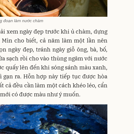
g đoạn làm nước chàm
hải xem ngày đẹp trước khi ủ chàm, dựng
 Mìn cho biết, cả năm làm một lần nên
ọn ngày đẹp, tránh ngày giỗ ông, bà, bố,
ửa sạch rồi cho vào thùng ngâm với nước
ợc quấy lên đến khi sóng sánh màu xanh,
ì gạn ra. Hỗn hợp này tiếp tục được hòa
 Tất cả đều cần làm một cách khéo léo, cẩn
hì mới có được màu như ý muốn.