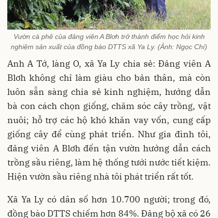
Vườn cà phê của đảng viên A Blơh trở thành điểm học hỏi kinh
nghiệm sản xuất của đồng bào DTTS xã Ya Ly. (Ảnh: Ngọc Chí)
Anh A Tớ, làng O, xã Ya Ly chia sẻ: Đảng viên A
Blơh không chỉ làm giàu cho bản thân, mà còn
luôn sẵn sàng chia sẻ kinh nghiệm, hướng dẫn
bà con cách chọn giống, chăm sóc cây trồng, vật
nuôi; hỗ trợ các hộ khó khăn vay vốn, cung cấp
giống cây để cùng phát triển. Như gia đình tôi,
đảng viên A Blơh đến tận vườn hướng dẫn cách
trồng sầu riêng, làm hệ thống tưới nước tiết kiệm.
Hiện vườn sầu riêng nhà tôi phát triển rất tốt.
Xã Ya Ly có dân số hơn 10.700 người; trong đó,
đồng bào DTTS chiếm hơn 84%. Đảng bộ xã có 26