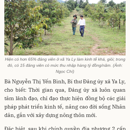
Hiện có hơn 65% đảng viên ở xã Ya Ly làm kinh tế khá, giỏi; trong
đó, có 15 đảng viên có mức thu nhập hàng tỷ đồng/năm. (Ảnh:
Ngọc Chí)
Bà Nguyễn Thị Yến Bình, Bí thư Đảng ủy xã Ya Ly,
cho biết: Thời gian qua, Đảng ủy xã luôn quan
tâm lãnh đạo, chỉ đạo thực hiện đồng bộ các giải
pháp phát triển kinh tế, nâng cao đời sống Nhân
dân, gắn với xây dựng nông thôn mới.
Đặc biệt, sau khi chính quyền địa phương 2 cấp