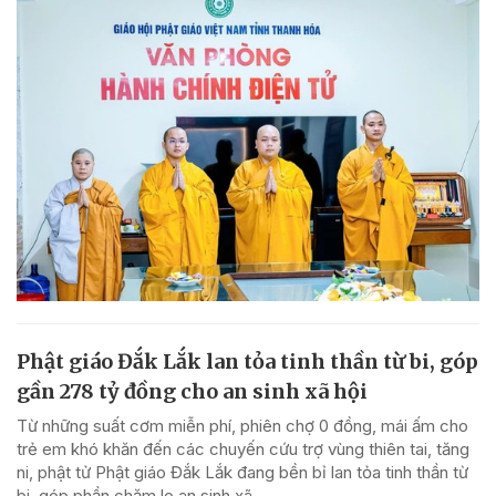
Phật giáo Đắk Lắk lan tỏa tinh thần từ bi, góp
gần 278 tỷ đồng cho an sinh xã hội
Từ những suất cơm miễn phí, phiên chợ 0 đồng, mái ấm cho
trẻ em khó khăn đến các chuyến cứu trợ vùng thiên tai, tăng
ni, phật tử Phật giáo Đắk Lắk đang bền bỉ lan tỏa tinh thần từ
bi, góp phần chăm lo an sinh xã...