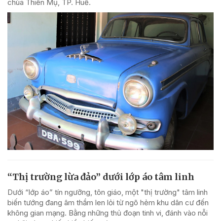
chùa Thiên Mụ, TP. Huế.
“Thị trường lừa đảo” dưới lớp áo tâm linh
Dưới “lớp áo” tín ngưỡng, tôn giáo, một "thị trường" tâm linh
biến tướng đang âm thầm len lỏi từ ngõ hẻm khu dân cư đến
không gian mạng. Bằng những thủ đoạn tinh vi, đánh vào nỗi