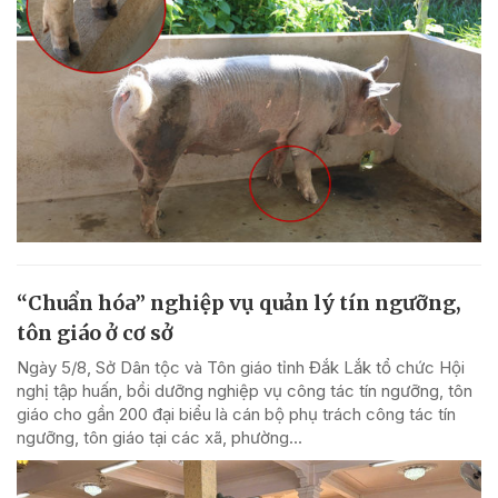
“Chuẩn hóa” nghiệp vụ quản lý tín ngưỡng,
tôn giáo ở cơ sở
Ngày 5/8, Sở Dân tộc và Tôn giáo tỉnh Đắk Lắk tổ chức Hội
nghị tập huấn, bồi dưỡng nghiệp vụ công tác tín ngưỡng, tôn
giáo cho gần 200 đại biểu là cán bộ phụ trách công tác tín
ngưỡng, tôn giáo tại các xã, phường...