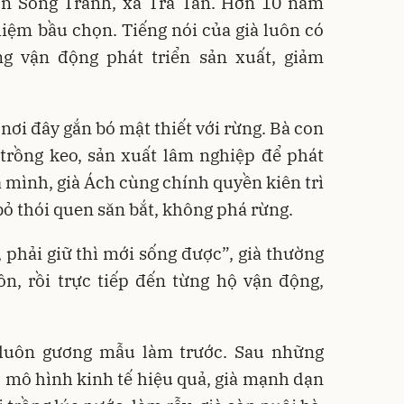
hôn Sông Tranh, xã Trà Tân. Hơn 10 năm
nhiệm bầu chọn. Tiếng nói của già luôn có
ong vận động phát triển sản xuất, giảm
nơi đây gắn bó mật thiết với rừng. Bà con
 trồng keo, sản xuất lâm nghiệp để phát
ủa mình, già Ách cùng chính quyền kiên trì
bỏ thói quen săn bắt, không phá rừng.
phải giữ thì mới sống được”, già thường
ôn, rồi trực tiếp đến từng hộ vận động,
 luôn gương mẫu làm trước. Sau những
 mô hình kinh tế hiệu quả, già mạnh dạn