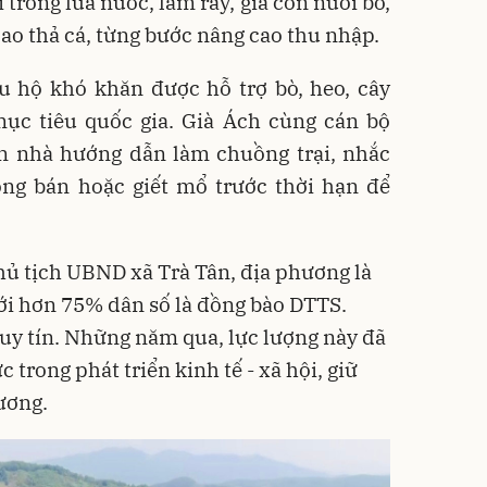
 trồng lúa nước, làm rẫy, già còn nuôi bò,
o ao thả cá, từng bước nâng cao thu nhập.
u hộ khó khăn được hỗ trợ bò, heo, cây
mục tiêu quốc gia. Già Ách cùng cán bộ
n nhà hướng dẫn làm chuồng trại, nhắc
ng bán hoặc giết mổ trước thời hạn để
ủ tịch UBND xã Trà Tân, địa phương là
ới hơn 75% dân số là đồng bào DTTS.
 uy tín. Những năm qua, lực lượng này đã
 trong phát triển kinh tế - xã hội, giữ
ương.