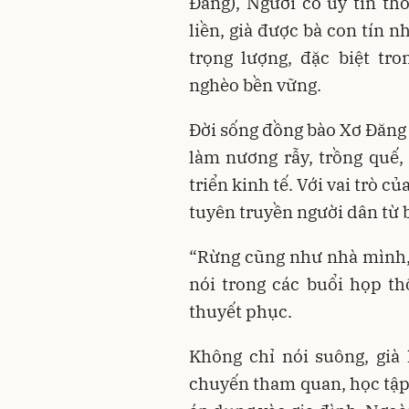
Đăng), Người có uy tín t
liền, già được bà con tín 
trọng lượng, đặc biệt tr
nghèo bền vững.
Đời sống đồng bào Xơ Đăng 
làm nương rẫy, trồng quế,
triển kinh tế. Với vai trò c
tuyên truyền người dân từ 
“Rừng cũng như nhà mình, 
nói trong các buổi họp th
thuyết phục.
Không chỉ nói suông, già
chuyến tham quan, học tập