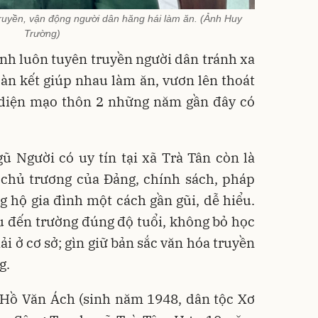
truyền, vận động người dân hăng hái làm ăn. (Ảnh Huy
Trường)
nh luôn tuyên truyền người dân tránh xa
oàn kết giúp nhau làm ăn, vươn lên thoát
 diện mạo thôn 2 những năm gần đây có
ũ Người có uy tín tại xã Trà Tân còn là
 chủ trương của Đảng, chính sách, pháp
 hộ gia đình một cách gần gũi, dễ hiểu.
 đến trường đúng độ tuổi, không bỏ học
ải ở cơ sở; gìn giữ bản sắc văn hóa truyền
g.
à Hồ Văn Ách (sinh năm 1948, dân tộc Xơ