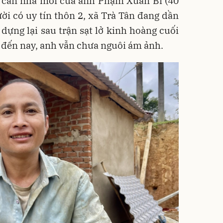
căn nhà mới của anh Phạm Xuân Bi (40
ười có uy tín thôn 2, xã Trà Tân đang dần
dựng lại sau trận sạt lở kinh hoàng cuối
 đến nay, anh vẫn chưa nguôi ám ảnh.