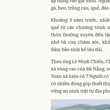
áp dụng vào gia đình. Ngoài
gà, heo, trồng cau, quế, đà
Khoảng 3 năm trước, nhiề
quế từ các chương trình 
thôn thường xuyên đến tậ
nhở bà con chăm sóc, khô
đảm bảo sinh kế lâu dài.
Theo ông Lê Minh Chiến, Ch
xã vùng cao của Đà Nẵng, v
Toàn xã hiện có 7 Người có
có nhiều đóng góp thiết thực
vững an ninh trật tự địa ph