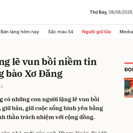
Thứ Bảy,
08/08/2026
bình luận
Bản làng hôm nay
Sắc màu 54
Người giữ lửa
Media
g lẽ vun bồi niềm tin
ĐỌC
g bào Xơ Đăng
24
 có những con người lặng lẽ vun bồi
Hủy
G
, giữ bản, giữ cuộc sống bình yên bằng
inh thần trách nhiệm với cộng đồng.