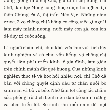
Cũng giống như chị Chở, gia đình chị Sùng Thi
Chở, dân tộc Mông cũng thuộc diện hộ nghèo tại
thôn Chúng Pả A, thị trấn Mèo Vạc. Những năm
trước, 2 vợ chồng chị không có công việc gì ngoài
làm mấy mảnh nương, nuôi mấy con gà, con lợn
để duy trì cuộc sống.
Là người chăm chỉ, chịu khó, vừa làm vừa tích lũy
kinh nghiệm và có chút vốn liếng, vợ chồng chị
quyết tâm phát triển kinh tế gia đình, làm giàu
trên chính mảnh đất quê hương. Qua những kinh
nghiệm thực tế và học hỏi nhiều nơi, chị Chở đã
bàn với chồng quyết định đầu tư chăn nuôi bò
sinh sản và bò vỗ béo. Nhờ làm tốt công tác chăm
sóc, phòng trừ dịch bệnh nên đàn bò sinh trưởng
và phát triển tốt. Bò sinh sản mỗi năm đẻ một